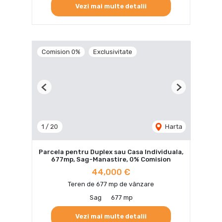
Vezi mai multe detalii
Comision 0%
Exclusivitate
Previous
Next
1
/
20
Harta
Parcela pentru Duplex sau Casa Individuala,
677mp, Sag-Manastire, 0% Comision
44,000 €
Teren de 677 mp de vânzare
Sag
677 mp
Vezi mai multe detalii