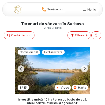
Sună acum
Meniu
Terenuri de vânzare în Sarbova
2 rezultate
Caută din nou
Filtrează
Comision 0%
Exclusivitate
Previous
Next
1
/
15
Video
Harta
Investiție unică, 10 ha teren cu luciu de apă,
ideal pentru turism și agrement!