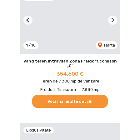
Previous
Next
1
/
10
Harta
Vand teren intravilan Zona Fraidorf,comison
,,0''
354,600 €
Teren de 7,880 mp de vânzare
Freidorf, Timisoara
7,880 mp
Vezi mai multe detalii
Exclusivitate