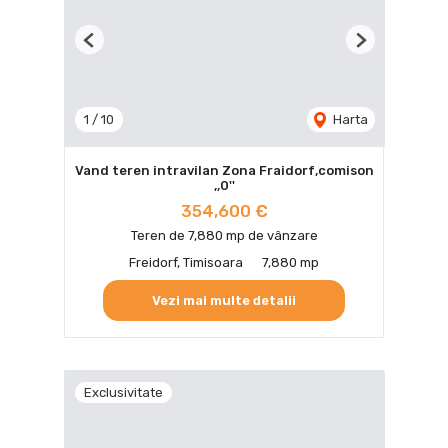
Previous
Next
1
/
10
Harta
Vand teren intravilan Zona Fraidorf,comison
,,0''
354,600 €
Teren de 7,880 mp de vânzare
Freidorf, Timisoara
7,880 mp
Vezi mai multe detalii
Exclusivitate