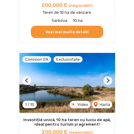
200,000 €
(negociabil)
Teren de 10 ha de vânzare
Sarbova
10 ha
Vezi mai multe detalii
Comision 0%
Exclusivitate
Previous
Next
1
/
15
Video
Harta
Investiție unică, 10 ha teren cu luciu de apă,
ideal pentru turism și agrement!
200,000 €
(negociabil)