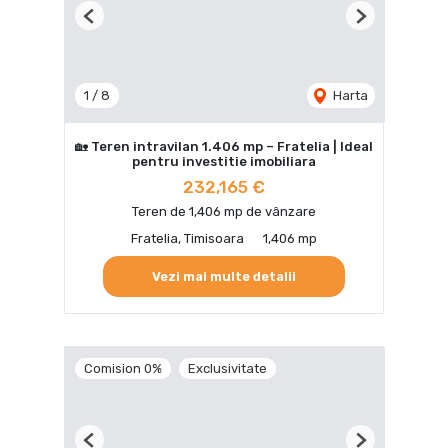
Previous
Next
1
/
8
Harta
🏡 Teren intravilan 1.406 mp – Fratelia | Ideal
pentru investitie imobiliara
232,165 €
Teren de 1,406 mp de vânzare
Fratelia, Timisoara
1,406 mp
Vezi mai multe detalii
Comision 0%
Exclusivitate
Previous
Next