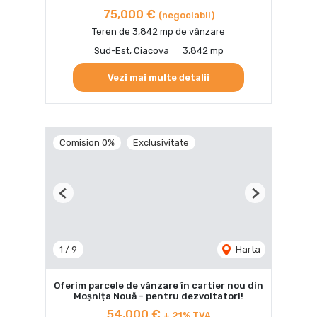
75,000 €
(negociabil)
Teren de 3,842 mp de vânzare
Sud-Est, Ciacova
3,842 mp
Vezi mai multe detalii
Comision 0%
Exclusivitate
Previous
Next
1
/
9
Harta
Oferim parcele de vânzare în cartier nou din
Moșnița Nouă - pentru dezvoltatori!
54,000 €
+ 21% TVA