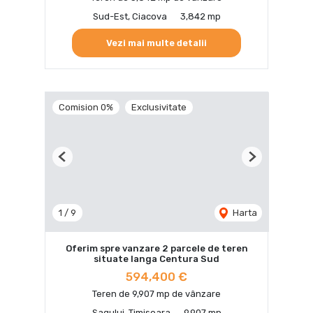
Sud-Est, Ciacova
3,842 mp
Vezi mai multe detalii
Comision 0%
Exclusivitate
Previous
Next
1
/
9
Harta
Oferim spre vanzare 2 parcele de teren
situate langa Centura Sud
594,400 €
Teren de 9,907 mp de vânzare
Sagului, Timisoara
9,907 mp