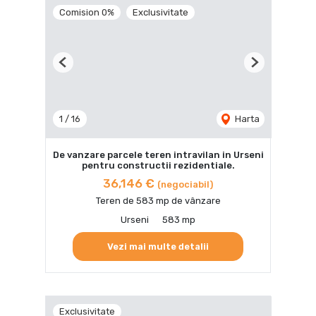
Comision 0%
Exclusivitate
Previous
Next
1
/
16
Harta
De vanzare parcele teren intravilan in Urseni
pentru constructii rezidentiale.
36,146 €
(negociabil)
Teren de 583 mp de vânzare
Urseni
583 mp
Vezi mai multe detalii
Exclusivitate