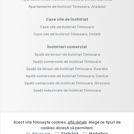
Apartamente de închiriat Timisoara, Aradului
Case vile de închiriat
Case vile de închiriat Timisoara
Case vile de închiriat Timisoara, Cetatii
Închirieri comercial
Spații de birouri de închiriat Timisoara
Spații comerciale de închiriat Timisoara
Spații de birouri de închiriat Timisoara, Soarelui
Spații comerciale de închiriat Timisoara, Central
Spații comerciale de închiriat Timisoara, Girocului
Spații industriale de închiriat Timisoara
©
2026
N B Real Tim House S.R.L.
Acest site folosește cookies,
află detalii
.
Alege ce tipuri de
cookies dorești să permitem:
Site creat în
Necesare
Statistică
Marketing