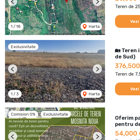
Previous
Next
Teren de 2
Vezi
1
/
18
Harta
Exclusivitate
🏡 Teren 
de Sud)
376,500
Previous
Next
Teren de 7
Vezi
1
/
3
Harta
Comision 0%
Exclusivitate
Oferim pa
pentru de
54,000
Previous
Next