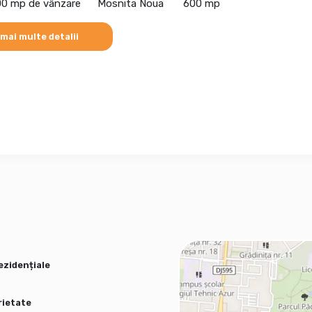
00 mp de vânzare
Mosnita Noua
600 mp
 mai multe detalii
ezidențiale
ietate