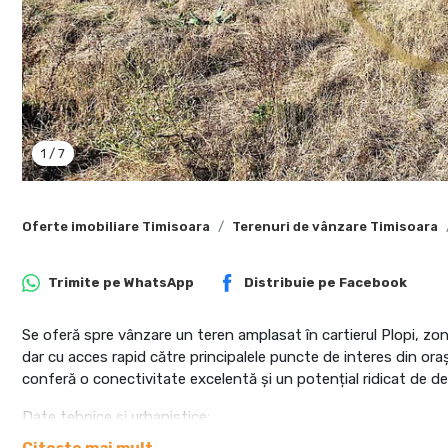
1
/
7
Oferte imobiliare Timisoara
Terenuri de vânzare Timisoara
Trimite pe
WhatsApp
Distribuie pe
Facebook
Se oferă spre vânzare un teren amplasat în cartierul Plopi, zona
dar cu acces rapid către principalele puncte de interes din oraș
conferă o conectivitate excelentă și un potențial ridicat de de
Date tehnice și urbanistice: