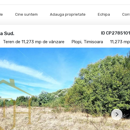
le
Cine suntem
Adauga proprietate
Echipa
Con
a Sud.
ID CP2785101
Teren de 11,273 mp de vânzare
Plopi, Timisoara
11,273 mp
Next