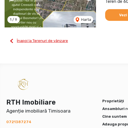
Teren de 6
Vezi
1
/
9
Harta
Înapoi la Terenuri de vânzare
RTH Imobiliare
Proprietăți
Ansambluri r
Agenție imobiliară Timisoara
Cine suntem
0721387274
Adauga propr