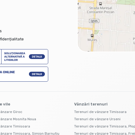
s
fidențialitate
e vile
Vânzări terenuri
vânzare Giroc
Terenuri de vânzare Timisoara
vânzare Mosnita Noua
Terenuri de vânzare Urseni
vânzare Timisoara
Terenuri de vânzare Timisoara, Plop
vânzare Timisoara, Simion Barnutiu
Terenuri de vânzare Timisoara, Fre