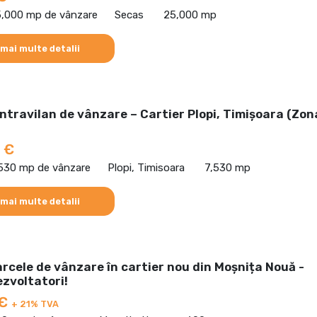
5,000 mp de vânzare
Secas
25,000 mp
 mai multe detalii
intravilan de vânzare – Cartier Plopi, Timișoara (Zon
 €
,530 mp de vânzare
Plopi, Timisoara
7,530 mp
 mai multe detalii
rcele de vânzare în cartier nou din Moșnița Nouă -
zvoltatori!
 €
+ 21% TVA