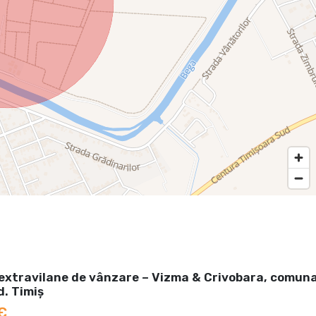
 extravilane de vânzare – Vizma & Crivobara, comun
d. Timiș
€