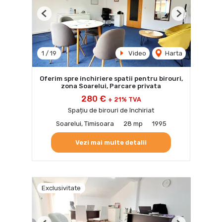
Previous
Next
1
/
19
Video
Harta
Oferim spre inchiriere spatii pentru birouri,
zona Soarelui, Parcare privata
280 €
+ 21% TVA
Spațiu de birouri de închiriat
Soarelui, Timisoara
28 mp
1995
Vezi mai multe detalii
Exclusivitate