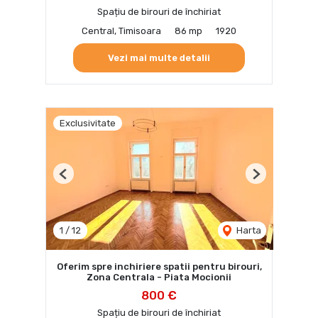
Spațiu de birouri de închiriat
Central, Timisoara
86 mp
1920
Vezi mai multe detalii
Exclusivitate
Previous
Next
1
/
12
Harta
Oferim spre inchiriere spatii pentru birouri,
Zona Centrala - Piata Mocionii
800 €
Spațiu de birouri de închiriat