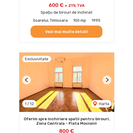
600 €
+ 21% TVA
Spațiu de birouri de închiriat
Soarelui, Timisoara
100 mp
1995
Vezi mai multe detalii
Exclusivitate
Previous
Next
1
/
12
Harta
Oferim spre inchiriere spatii pentru birouri,
Zona Centrala - Piata Mocionii
800 €