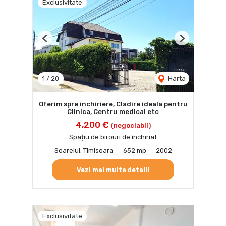
Exclusivitate
Previous
Next
1
/
20
Harta
Oferim spre inchiriere, Cladire ideala pentru
Clinica, Centru medical etc
4,200 €
(negociabil)
Spațiu de birouri de închiriat
Soarelui, Timisoara
652 mp
2002
Vezi mai multe detalii
Exclusivitate