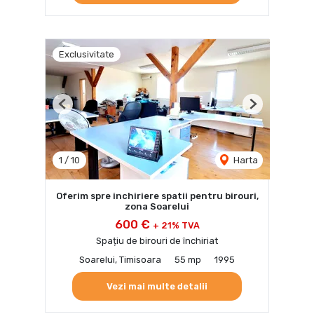
Exclusivitate
Previous
Next
1
/
10
Harta
Oferim spre inchiriere spatii pentru birouri,
zona Soarelui
600 €
+ 21% TVA
Spațiu de birouri de închiriat
Soarelui, Timisoara
55 mp
1995
Vezi mai multe detalii