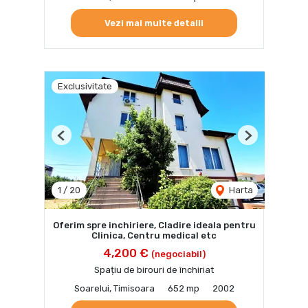
Vezi mai multe detalii
Exclusivitate
Previous
Next
1
/
20
Harta
Oferim spre inchiriere, Cladire ideala pentru
Clinica, Centru medical etc
4,200 €
(negociabil)
Spațiu de birouri de închiriat
Soarelui, Timisoara
652 mp
2002