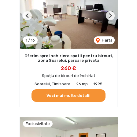
Previous
Next
1
/
16
Harta
Oferim spre inchiriere spatii pentru birouri,
zona Soarelui, parcare privata
260 €
Spațiu de birouri de închiriat
Soarelui, Timisoara
26 mp
1995
Vezi mai multe detalii
Exclusivitate