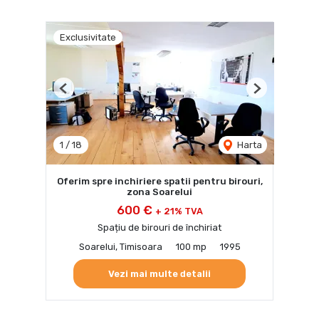
Exclusivitate
Previous
Next
1
/
18
Harta
Oferim spre inchiriere spatii pentru birouri,
zona Soarelui
600 €
+ 21% TVA
Spațiu de birouri de închiriat
Soarelui, Timisoara
100 mp
1995
Vezi mai multe detalii