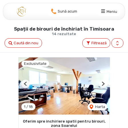
Sună acum
Meniu
Spații de birouri de închiriat în Timisoara
14 rezultate
Caută din nou
Filtrează
Exclusivitate
Previous
Next
1
/
18
Harta
Oferim spre inchiriere spatii pentru birouri,
zona Soarelui