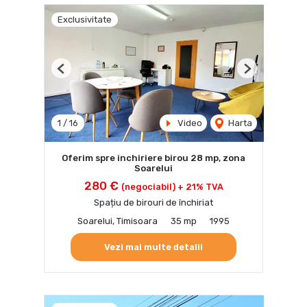
Exclusivitate
Previous
Next
1
/
16
Video
Harta
Oferim spre inchiriere birou 28 mp, zona
Soarelui
280 €
(negociabil) + 21% TVA
Spațiu de birouri de închiriat
Soarelui, Timisoara
35 mp
1995
Vezi mai multe detalii