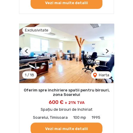
Vezi mai multe detalii
Exclusivitate
Previous
Next
1
/
18
Harta
Oferim spre inchiriere spatii pentru birouri,
zona Soarelui
600 €
+ 21% TVA
Spațiu de birouri de închiriat
Soarelui, Timisoara
100 mp
1995
Vezi mai multe detalii