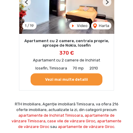
Previous
Next
1
/
19
Video
Harta
Apartament cu 2 camere, centrala proprie,
aproape de Nokia, Iosefin
370 €
Apartament cu 2 camere de închiriat
Iosefin, Timisoara
70 mp
2010
Vezi mai multe detalii
RTH Imobiliare, Agenție imobiliară Timisoara, va ofera 216
oferte imobiliare, actualizate la zi, din categorii precum
apartamente de închiriat Timisoara
,
apartamente de
vânzare Timisoara
,
case vile de vânzare Giroc
,
apartamente
de vânzare Giroc
sau
apartamente de vânzare Giroc
.