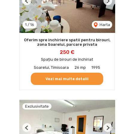
Previous
Next
1
/
16
Harta
Oferim spre inchiriere spatii pentru birouri,
zona Soarelui, parcare privata
250 €
Spațiu de birouri de închiriat
Soarelui, Timisoara
26 mp
1995
Vezi mai multe detalii
Exclusivitate
Previous
Next