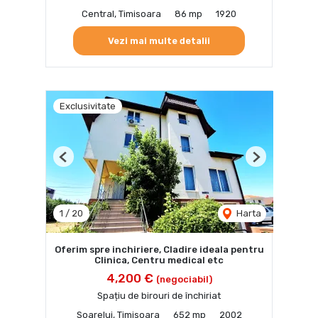
Central, Timisoara
86 mp
1920
Vezi mai multe detalii
Exclusivitate
Previous
Next
1
/
20
Harta
Oferim spre inchiriere, Cladire ideala pentru
Clinica, Centru medical etc
4,200 €
(negociabil)
Spațiu de birouri de închiriat
Soarelui, Timisoara
652 mp
2002