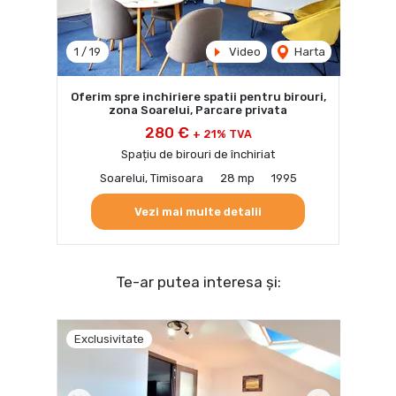
1
/
19
Video
Harta
Oferim spre inchiriere spatii pentru birouri,
zona Soarelui, Parcare privata
280 €
+ 21% TVA
Spațiu de birouri de închiriat
Soarelui, Timisoara
28 mp
1995
Vezi mai multe detalii
Te-ar putea interesa și:
Exclusivitate