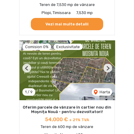
Teren de 7,530 mp de vânzare
Plopi, Timisoara
7,530 mp
Vezi mai multe detalii
Comision 0%
Exclusivitate
Previous
Next
1
/
9
Harta
Oferim parcele de vânzare în cartier nou din
Moșnița Nouă - pentru dezvoltatori!
54,000 €
+ 21% TVA
Teren de 600 mp de vânzare