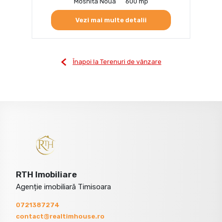
Mosnita Noua
600 mp
Vezi mai multe detalii
Înapoi la Terenuri de vânzare
RTH Imobiliare
Agenție imobiliară Timisoara
0721387274
contact@realtimhouse.ro