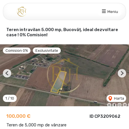
Meniu
Teren intravilan 5.000 mp, Bucovăț, ideal dezvoltare
case ! 0% Comision!
Comision 0%
Exclusivitate
Previous
Nex
1
/
10
Harta
100,000 €
ID CP3209062
Teren de 5,000 mp de vânzare