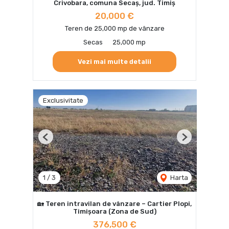
Crivobara, comuna Secaș, jud. Timiș
20,000 €
Teren de 25,000 mp de vânzare
Secas
25,000 mp
Vezi mai multe detalii
Exclusivitate
Previous
Next
1
/
3
Harta
🏡 Teren intravilan de vânzare – Cartier Plopi,
Timișoara (Zona de Sud)
376,500 €