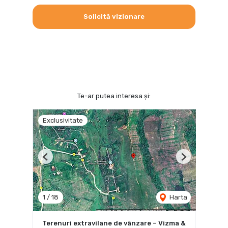
Solicită vizionare
Te-ar putea interesa și:
Exclusivitate
Previous
Next
1
/
18
Harta
Terenuri extravilane de vânzare – Vizma &