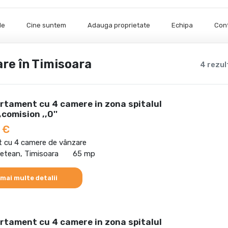
le
Cine suntem
Adauga proprietate
Echipa
Con
re în Timisoara
4 rezul
rtament cu 4 camere in zona spitalul
comision ,,0''
 €
 cu 4 camere de vânzare
detean, Timisoara
65 mp
 mai multe detalii
rtament cu 4 camere in zona spitalul