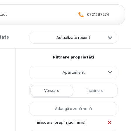
tact
0721387274
tate
Actualizate recent
Filtrare proprietăți
Apartament
Vânzare
Închiriere
Timisoara (oraș în jud. Timis)