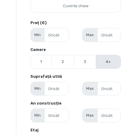
Preț (€)
Min
Max
Camere
1
2
3
4+
Suprafață utilă
Min
Max
An construcție
Min
Max
Etaj