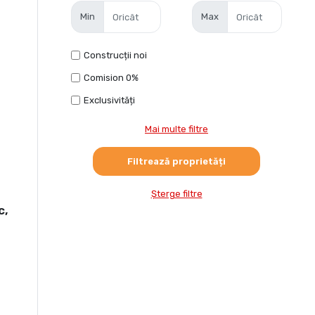
Min
Max
Construcții noi
Comision 0%
Exclusivități
Mai multe filtre
Șterge filtre
c,