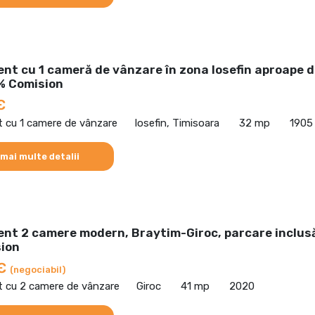
nt cu 1 cameră de vânzare în zona Iosefin aproape 
% Comision
€
 cu 1 camere de vânzare
Iosefin, Timisoara
32 mp
1905
 mai multe detalii
nt 2 camere modern, Braytim-Giroc, parcare inclus
ion
 €
(negociabil)
 cu 2 camere de vânzare
Giroc
41 mp
2020