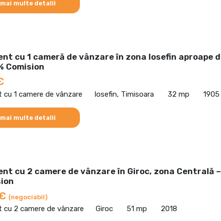
 mai multe detalii
nt cu 1 cameră de vânzare în zona Iosefin aproape 
% Comision
€
 cu 1 camere de vânzare
Iosefin, Timisoara
32 mp
1905
 mai multe detalii
nt cu 2 camere de vânzare în Giroc, zona Centrală –
ion
 €
(negociabil)
 cu 2 camere de vânzare
Giroc
51 mp
2018