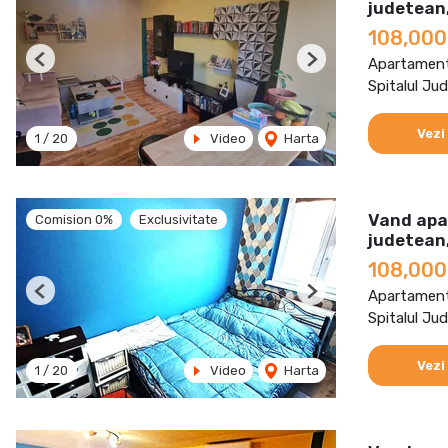
judetean,
108,000
Apartament
Previous
Next
Spitalul Ju
Vezi
1
/
20
Video
Harta
Vand apa
Comision 0%
Exclusivitate
judetean,
108,000
Apartament
Previous
Next
Spitalul Ju
Vezi
1
/
20
Video
Harta