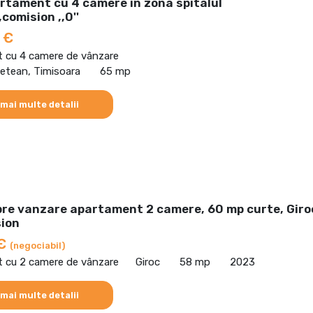
rtament cu 4 camere in zona spitalul
comision ,,0''
 €
 cu 4 camere de vânzare
detean, Timisoara
65 mp
 mai multe detalii
pre vanzare apartament 2 camere, 60 mp curte, Giro
ion
 €
(negociabil)
 cu 2 camere de vânzare
Giroc
58 mp
2023
 mai multe detalii