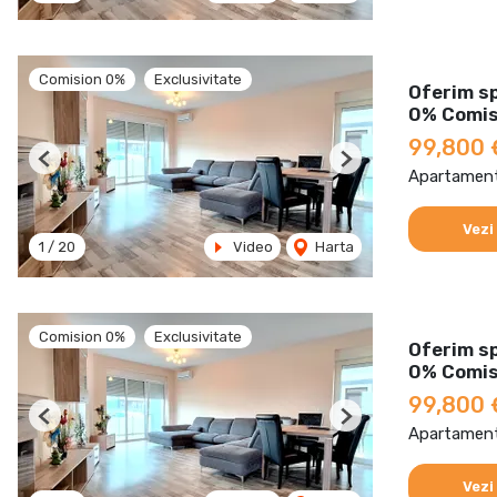
Comision 0%
Exclusivitate
Oferim s
0% Comis
99,800
Previous
Next
Apartament
Vezi
1
/
20
Video
Harta
Comision 0%
Exclusivitate
Oferim s
0% Comis
99,800
Previous
Next
Apartament
Vezi