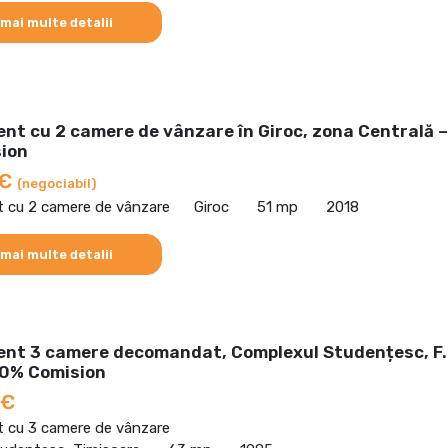
 mai multe detalii
nt cu 2 camere de vânzare în Giroc, zona Centrală –
ion
 €
(negociabil)
 cu 2 camere de vânzare
Giroc
51 mp
2018
 mai multe detalii
nt 3 camere decomandat, Complexul Studențesc, F.
,0% Comision
 €
 cu 3 camere de vânzare