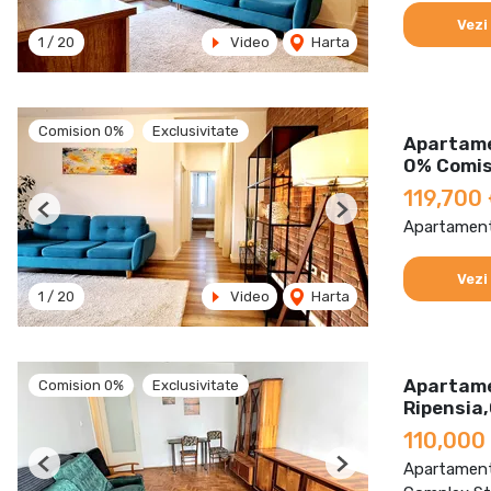
Vezi
1
/
20
Video
Harta
Comision 0%
Exclusivitate
Apartame
0% Comis
119,700
Previous
Next
Apartament
Vezi
1
/
20
Video
Harta
Apartame
Comision 0%
Exclusivitate
Ripensia
110,000
Apartament
Previous
Next