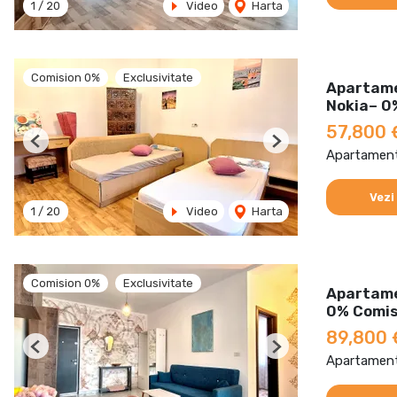
1
/
20
Video
Harta
Comision 0%
Exclusivitate
Apartame
Nokia– 0
57,800 
Previous
Next
Apartament
Vezi
1
/
20
Video
Harta
Comision 0%
Exclusivitate
Apartame
0% Comis
89,800
Previous
Next
Apartament