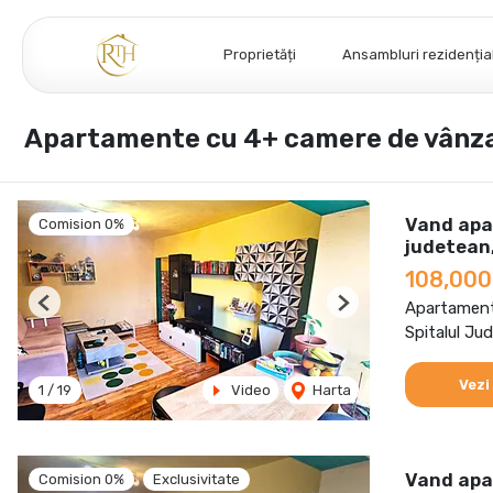
Proprietăți
Ansambluri rezidenția
Apartamente cu 4+ camere de vânza
Vand apa
Comision 0%
judetean,
108,000
Apartament
Previous
Next
Spitalul Ju
Vezi
1
/
19
Video
Harta
Vand apa
Comision 0%
Exclusivitate