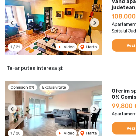
Vand apa
judetean,
108,000
Apartament
Previous
Next
Spitalul Ju
Vezi
1
/
21
Video
Harta
Te-ar putea interesa și:
Comision 0%
Exclusivitate
Oferim s
0% Comis
99,800
Previous
Next
Apartament
Vezi
1
/
20
Video
Harta