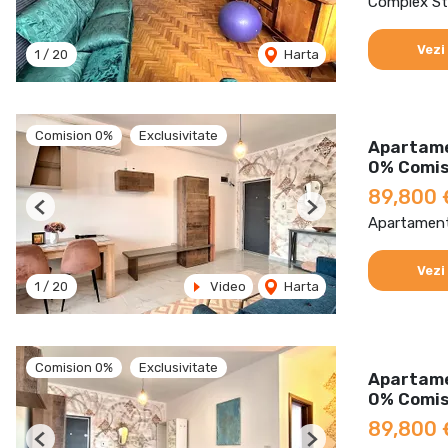
Complex St
Vezi
1
/
20
Harta
Comision 0%
Exclusivitate
Apartame
0% Comis
89,800
Previous
Next
Apartament
Vezi
1
/
20
Video
Harta
Comision 0%
Exclusivitate
Apartame
0% Comis
89,800
Previous
Next