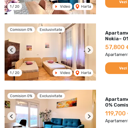
Vezi
1
/
20
Video
Harta
Comision 0%
Exclusivitate
Apartame
Nokia– 0
57,800 
Previous
Next
Apartament
Vezi
1
/
20
Video
Harta
Comision 0%
Exclusivitate
Apartame
0% Comis
119,700
Previous
Next
Apartament