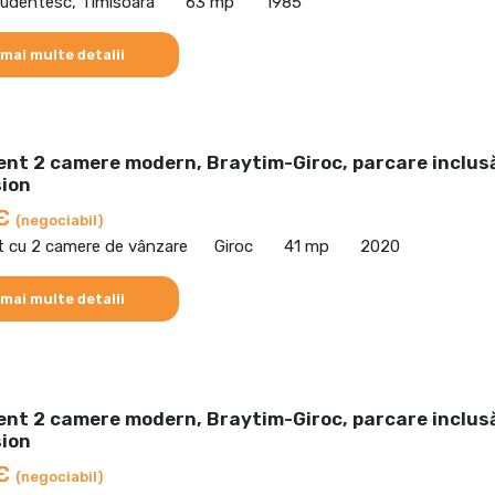
udentesc, Timisoara
63 mp
1985
 mai multe detalii
nt 2 camere modern, Braytim-Giroc, parcare inclus
ion
 €
(negociabil)
 cu 2 camere de vânzare
Giroc
41 mp
2020
 mai multe detalii
nt 2 camere modern, Braytim-Giroc, parcare inclus
ion
 €
(negociabil)