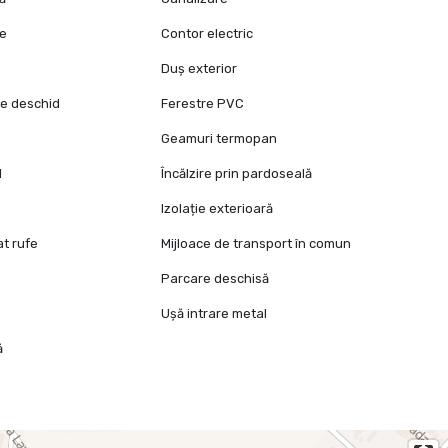
ie
Contor electric
Duș exterior
se deschid
Ferestre PVC
Geamuri termopan
l
Încălzire prin pardoseală
Izolație exterioară
at rufe
Mijloace de transport în comun
Parcare deschisă
e
Ușă intrare metal
ă