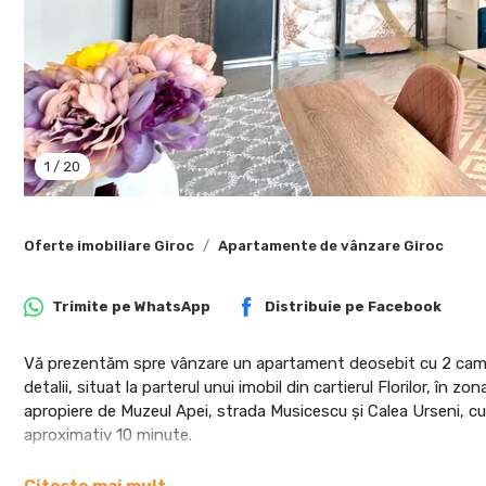
1
/
20
Oferte imobiliare Giroc
Apartamente de vânzare Giroc
Trimite pe
WhatsApp
Distribuie pe
Facebook
Vă prezentăm spre vânzare un apartament deosebit cu 2 came
detalii, situat la parterul unui imobil din cartierul Florilor, în
apropiere de Muzeul Apei, strada Musicescu și Calea Urseni, cu 
aproximativ 10 minute.
Apartamentul are o suprafață utilă de 41 mp și este compartim