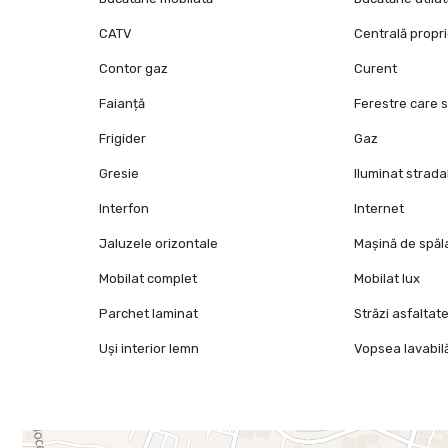
CATV
Centrală propr
Contor gaz
Curent
Faianță
Ferestre care 
Frigider
Gaz
Gresie
Iluminat strada
Interfon
Internet
Jaluzele orizontale
Mașină de spăl
Mobilat complet
Mobilat lux
Parchet laminat
Străzi asfaltat
Uși interior lemn
Vopsea lavabil