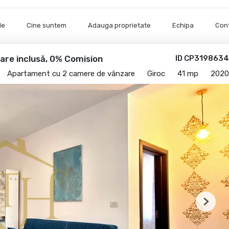
le
Cine suntem
Adauga proprietate
Echipa
Con
re inclusă, 0% Comision
ID CP3198634
Apartament cu 2 camere de vânzare
Giroc
41 mp
2020
Next