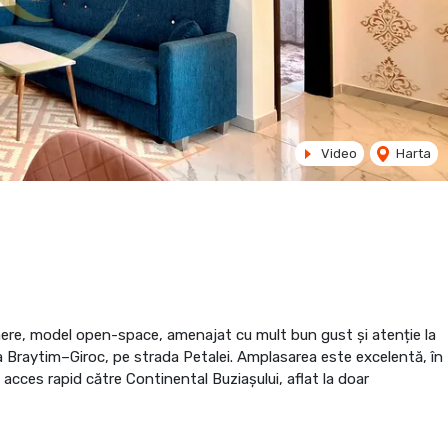
Video
Harta
re, model open-space, amenajat cu mult bun gust și atenție la
 zona Braytim–Giroc, pe strada Petalei. Amplasarea este excelentă, în
acces rapid către Continental Buziașului, aflat la doar
entat eficient într-un living luminos cu bucătărie open-space, un