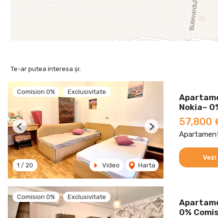
Te-ar putea interesa și:
Comision 0%
Exclusivitate
Apartame
Nokia– 0
57,800 
Previous
Next
Apartament
Vezi
1
/
20
Video
Harta
Comision 0%
Exclusivitate
Apartame
0% Comis