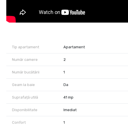
Tip apartament
Apartament
Număr camere
2
Număr bucătării
1
Geam la baie
Da
Suprafață utilă
41 mp
Disponibilitate
Imediat
Confort
1