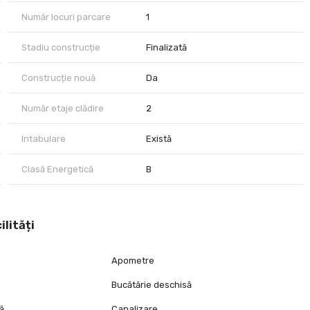
Număr locuri parcare
1
Stadiu construcție
Finalizată
Construcție nouă
Da
Număr etaje clădire
2
Intabulare
Există
Clasă Energetică
B
ilități
Apometre
Bucătărie deschisă
tă
Canalizare