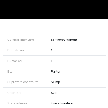
Compartimentare
Semidecomandat
Dormitoare
1
Număr băi
1
Etaj
Parter
Suprafață construită
52 mp
Orientare
Sud
Stare interior
Finisat modern