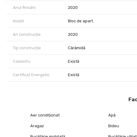
Anul finisării
2020
Imobil
Bloc de apart.
An construcție
2020
Tip construcție
Cărămidă
Cadastru
Există
Certificat Energetic
Există
Fac
Aer condiționat
Apă
Aragaz
Bideu
Bucătărie mobilată
Bucătărie utila