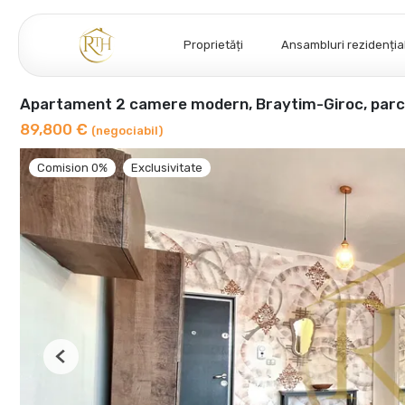
Proprietăți
Ansambluri rezidenția
Apartament 2 camere modern, Braytim-Giroc, parca
89,800 €
(negociabil)
Comision 0%
Exclusivitate
Previous