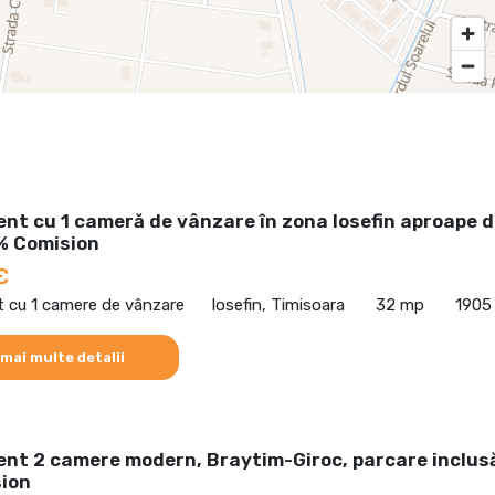
nt cu 1 cameră de vânzare în zona Iosefin aproape 
% Comision
€
 cu 1 camere de vânzare
Iosefin, Timisoara
32 mp
1905
 mai multe detalii
nt 2 camere modern, Braytim-Giroc, parcare inclus
ion