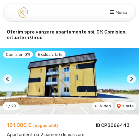
Meniu
Oferim spre vanzare apartamente noi, 0% Comision,
situate in Giroc
Comision 0%
Exclusivitate
Previous
Nex
1
/
20
Video
Harta
101,000 €
ID CP3066443
(negociabil)
Apartament cu 2 camere de vânzare