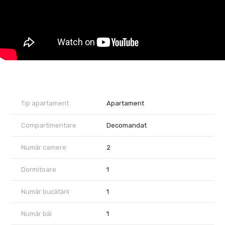
stradal si supraveghere video pentru fiecare imobil .
Acceptăm orice tip de credit bancar şi oferim GRATUIT
consultanţă în vederea obţinerii unui credit pentru achiziţionarea
imediată a unui apartament din complexul Premium Residence .
Preturile incep de la : - 1 camera - 37 mp - 71500 euro
- 2 camere - de la 43 mp la 50 mp - intre 79500 euro pana la
90000 euro
- 3 camere - 58 mp - 101000 euro .
Acum poti viziona si online accesand link.ul de youtube :
https://youtu.be/Jlw0RFwvRIg?is=K5s0L9a9JX1IZ7Wa
Proprietatre reprezentata de RealTimHouse.ro - Un pas spre un
Tip apartament
Apartament
loc doar al tau !
Va asteptam cu drag la o vizionare .
Compartimentare
Decomandat
Număr camere
2
Dormitoare
1
Număr bucătării
1
Număr băi
1