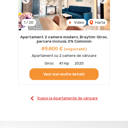
Previous
Next
1
/
20
Video
Harta
Apartament 2 camere modern, Braytim-Giroc,
parcare inclusă, 0% Comision
89,800 €
(negociabil)
Apartament cu 2 camere de vânzare
Giroc
41 mp
2020
Vezi mai multe detalii
Înapoi la Apartamente de vânzare