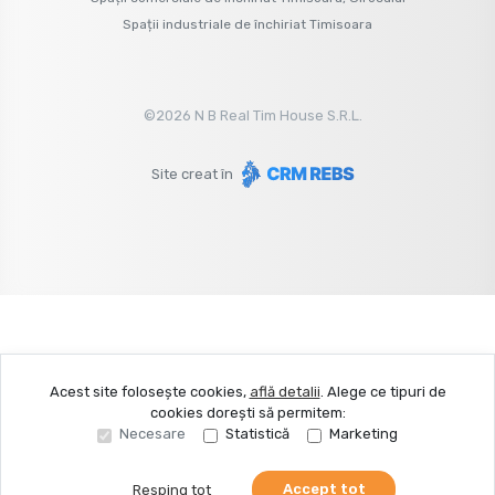
Spații industriale de închiriat Timisoara
©
2026
N B Real Tim House S.R.L.
Site creat în
Acest site folosește cookies,
află detalii
.
Alege ce tipuri de
cookies dorești să permitem:
Necesare
Statistică
Marketing
Accept tot
Resping tot