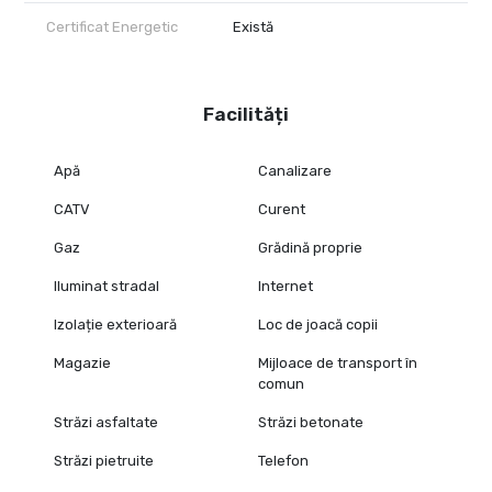
Certificat Energetic
Există
Facilități
Apă
Canalizare
CATV
Curent
Gaz
Grădină proprie
Iluminat stradal
Internet
Izolație exterioară
Loc de joacă copii
Magazie
Mijloace de transport în
comun
Străzi asfaltate
Străzi betonate
Străzi pietruite
Telefon