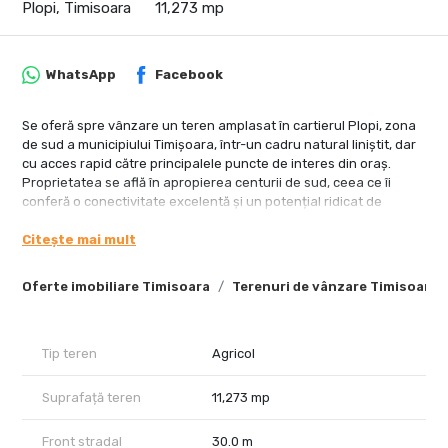
Plopi, Timisoara
11,273 mp
WhatsApp
Facebook
Se oferă spre vânzare un teren amplasat în cartierul Plopi, zona
de sud a municipiului Timișoara, într-un cadru natural liniștit, dar
cu acces rapid către principalele puncte de interes din oraș.
Proprietatea se află în apropierea centurii de sud, ceea ce îi
conferă o conectivitate excelentă și un potențial ridicat de
dezvoltare imobiliară.
Citește mai mult
Date tehnice și urbanistice:
Oferte imobiliare Timisoara
Terenuri de vânzare Timisoara
Suprafață totală: 11.273 mp
Front stradal: 42 metri liniari
Categoria: extravilan, cu posibilitate de trecere în intravilan
Regim urbanistic conform PUG: zonă destinată construcțiilor cu
Tip teren
Agricol
regim redus de înălțime (P+1+M)
POT: 35%
Suprafață teren
11,273 mp
CUT: 0,9
Acces pe drum pietruit aflat în stare bună
Front stradal
30.0 m