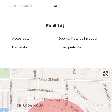
Observații suplimentare
Are mansardă
Da
Terenul nu este împrejmuit și nu dispune momentan de utilități
racordate, însă acestea se află în proximitate. Zona se află în plin
proces de urbanizare, cu multiple proiecte noi în derulare,
Facilități
inclusiv campusul universitar și infrastructura aferentă. Datorită
acestor dezvoltări, proprietatea reprezintă o oportunitate
excelentă pentru investiție strategică în zona de sud a
Acces auto
Oportunitate de investiții
Timișoarei.
Parcelabil
Străzi pietruite
Proprietatea este reprezentată de RealTimHouse.ro – Un pas
spre un loc doar al tău.
Pentru mai multe detalii sau programarea unei vizionări, nu
ezitați să ne contactați.