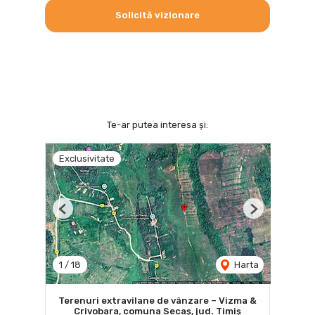
Solicită vizionare
Te-ar putea interesa și:
Exclusivitate
Previous
Next
1
/
18
Harta
Terenuri extravilane de vânzare – Vizma &
Crivobara, comuna Secaș, jud. Timiș