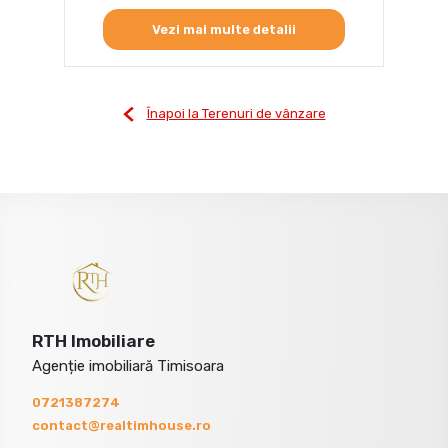
Vezi mai multe detalii
Înapoi la Terenuri de vânzare
RTH Imobiliare
Agenție imobiliară Timisoara
0721387274
contact@realtimhouse.ro