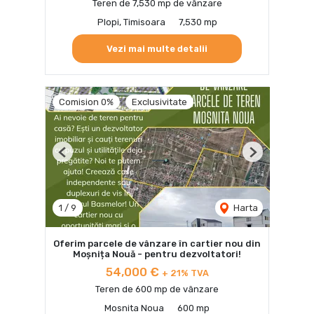
Teren de 7,530 mp de vânzare
Plopi, Timisoara
7,530 mp
Vezi mai multe detalii
Comision 0%
Exclusivitate
Previous
Next
1
/
9
Harta
Oferim parcele de vânzare în cartier nou din
Moșnița Nouă - pentru dezvoltatori!
54,000 €
+ 21% TVA
Teren de 600 mp de vânzare
Mosnita Noua
600 mp