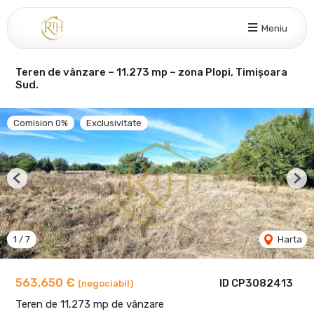
Meniu
Teren de vânzare – 11.273 mp – zona Plopi, Timișoara
Sud.
Comision 0%
Exclusivitate
Previous
Nex
1
/
7
Harta
563,650 €
ID CP3082413
(negociabil)
Teren de 11,273 mp de vânzare