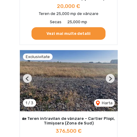
20,000 €
Teren de 25,000 mp de vânzare
Secas
25,000 mp
Vezi mai multe detalii
Exclusivitate
Previous
Next
1
/
3
Harta
🏡 Teren intravilan de vânzare – Cartier Plopi,
Timișoara (Zona de Sud)
376,500 €