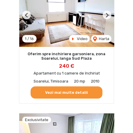
Previous
Next
1
/
16
Video
Harta
Oferim spre inchiriere garsoniera, zona
Soarelui, langa Sud Plaza
240 €
Apartament cu 1 camere de închiriat
Soarelui, Timisoara
20 mp
2010
Vezi mai multe detalii
Exclusivitate