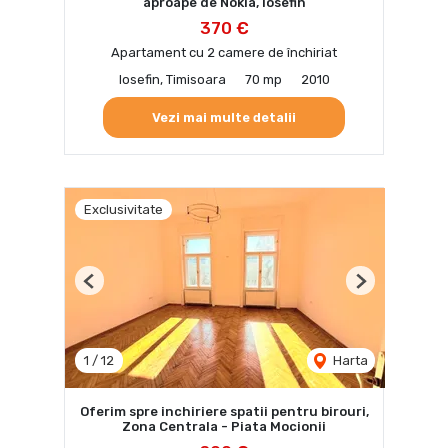
aproape de Nokia, Iosefin
370 €
Apartament cu 2 camere de închiriat
Iosefin, Timisoara
70 mp
2010
Vezi mai multe detalii
Exclusivitate
Previous
Next
1
/
12
Harta
Oferim spre inchiriere spatii pentru birouri,
Zona Centrala - Piata Mocionii