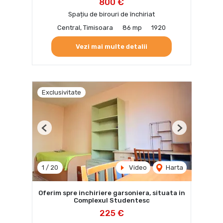
800 €
Spațiu de birouri de închiriat
Central, Timisoara
86 mp
1920
Vezi mai multe detalii
Exclusivitate
Previous
Next
1
/
20
Video
Harta
Oferim spre inchiriere garsoniera, situata in
Complexul Studentesc
225 €