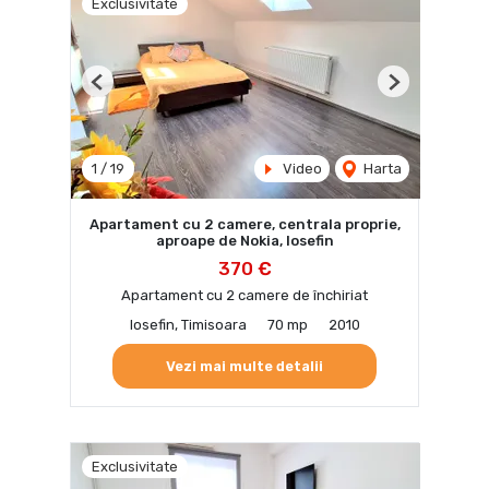
Exclusivitate
Previous
Next
1
/
19
Video
Harta
Apartament cu 2 camere, centrala proprie,
aproape de Nokia, Iosefin
370 €
Apartament cu 2 camere de închiriat
Iosefin, Timisoara
70 mp
2010
Vezi mai multe detalii
Exclusivitate