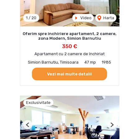
1
/
20
Video
Harta
Oferim spre inchiriere apartament, 2 camere,
zona Modern, Simion Barnutiu
350 €
Apartament cu 2 camere de închiriat
Simion Barnutiu, Timisoara
47 mp
1985
Vezi mai multe detalii
Exclusivitate
Previous
Next