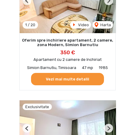
Previous
Next
1
/
20
Video
Harta
Oferim spre inchiriere apartament, 2 camere,
zona Modern, Simion Barnutiu
350 €
Apartament cu 2 camere de închiriat
Simion Barnutiu, Timisoara
47 mp
1985
Vezi mai multe detalii
Exclusivitate
Previous
Next