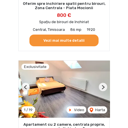
Oferim spre inchiriere spatii pentru birouri,
Zona Centrala - Piata Mocionii
800 €
Spațiu de birouri de închiriat
Central, Timisoara
86 mp
1920
Vezi mai multe detalii
Exclusivitate
Previous
Next
1
/
19
Video
Harta
Apartament cu 2 camere, centrala proprie,