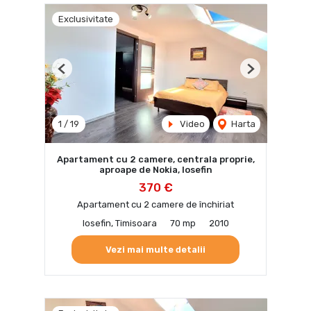
Exclusivitate
Previous
Next
1
/
19
Video
Harta
Apartament cu 2 camere, centrala proprie,
aproape de Nokia, Iosefin
370 €
Apartament cu 2 camere de închiriat
Iosefin, Timisoara
70 mp
2010
Vezi mai multe detalii