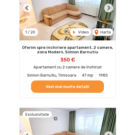
Previous
Next
1
/
20
Video
Harta
Oferim spre inchiriere apartament, 2 camere,
zona Modern, Simion Barnutiu
350 €
Apartament cu 2 camere de închiriat
Simion Barnutiu, Timisoara
47 mp
1985
Vezi mai multe detalii
Exclusivitate