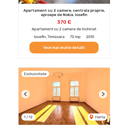
Apartament cu 2 camere, centrala proprie,
aproape de Nokia, Iosefin
370 €
Apartament cu 2 camere de închiriat
Iosefin, Timisoara
70 mp
2010
Vezi mai multe detalii
Exclusivitate
Previous
Next
1
/
12
Harta