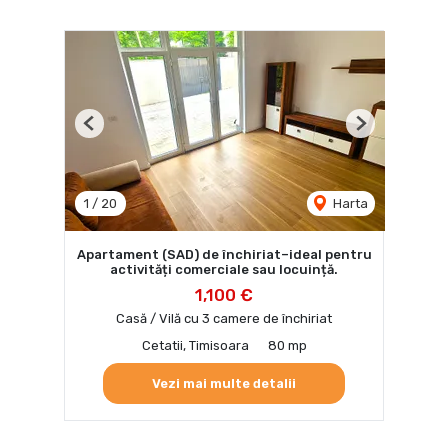
Previous
Next
1
/
20
Harta
Apartament (SAD) de închiriat–ideal pentru
activități comerciale sau locuință.
1,100 €
Casă / Vilă cu 3 camere de închiriat
Cetatii, Timisoara
80 mp
Vezi mai multe detalii