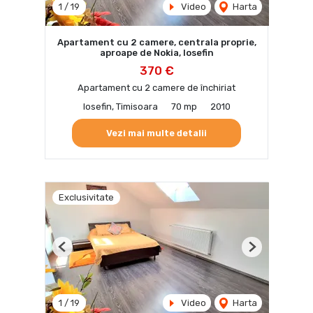
1
/
19
Video
Harta
Apartament cu 2 camere, centrala proprie,
aproape de Nokia, Iosefin
370 €
Apartament cu 2 camere de închiriat
Iosefin, Timisoara
70 mp
2010
Vezi mai multe detalii
Exclusivitate
Previous
Next
1
/
19
Video
Harta