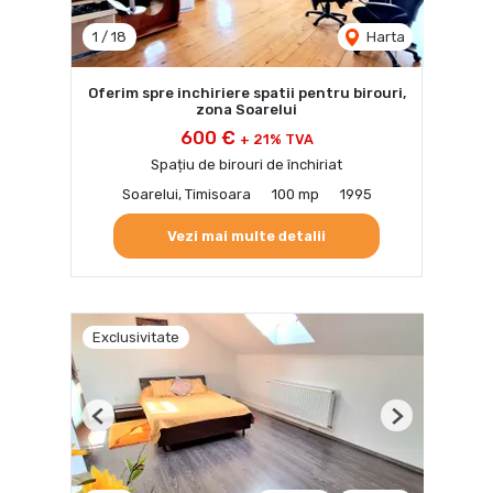
1
/
18
Harta
Oferim spre inchiriere spatii pentru birouri,
zona Soarelui
600 €
+ 21% TVA
Spațiu de birouri de închiriat
Soarelui, Timisoara
100 mp
1995
Vezi mai multe detalii
Exclusivitate
Previous
Next