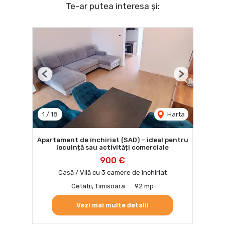
Te-ar putea interesa și:
Previous
Next
1
/
18
Harta
Apartament de închiriat (SAD) – ideal pentru
locuință sau activități comerciale
900 €
Casă / Vilă cu 3 camere de închiriat
Cetatii, Timisoara
92 mp
Vezi mai multe detalii