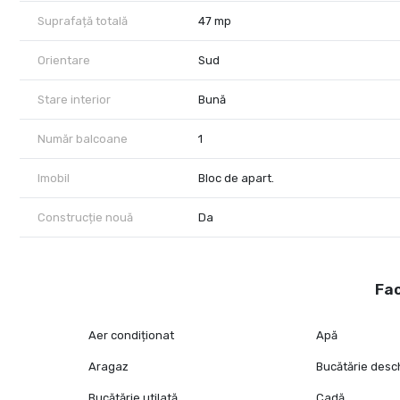
Suprafață totală
47 mp
Orientare
Sud
Stare interior
Bună
Număr balcoane
1
Imobil
Bloc de apart.
Construcție nouă
Da
Fac
Aer condiționat
Apă
Aragaz
Bucătărie desc
Bucătărie utilată
Cadă