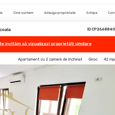
le
Cine suntem
Adauga proprietate
Echipa
Con
coala
ID CP2668840
te invităm să vizualizezi proprietăți similare
Apartament cu 2 camere de închiriat
Giroc
42 mp