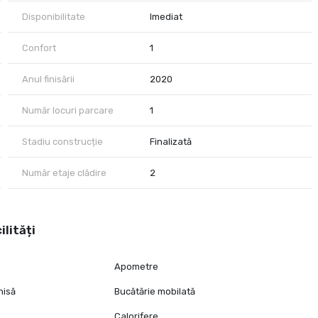
Disponibilitate
Imediat
Confort
1
Anul finisării
2020
Număr locuri parcare
1
Stadiu construcție
Finalizată
Număr etaje clădire
2
ilități
Apometre
hisă
Bucătărie mobilată
Calorifere