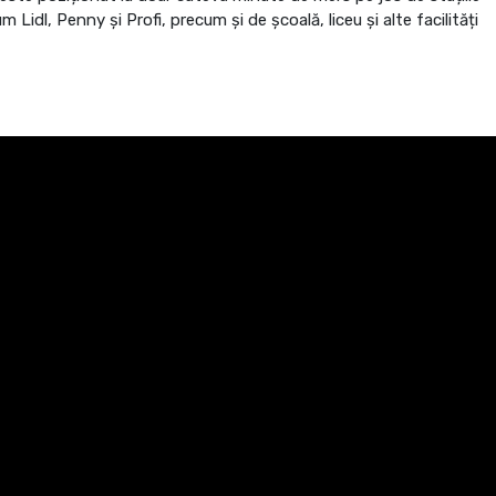
idl, Penny și Profi, precum și de școală, liceu și alte facilități
 ambient plăcut și funcțional. Compartimentarea este practică și
pen space cu bucătărie complet echipată, dormitor matrimonial
oate fi utilizat atât ca spațiu de relaxare, cât și ca birou sau zonă
 frigider, aragaz, hotă, televizor și aer condiționat. Încălzirea
zarea este individuală, ceea ce permite un control eficient al
t, inclus în prețul chiriei.
u unei familii care își dorește un apartament curat, bine
loc doar al tău.
red
genție.