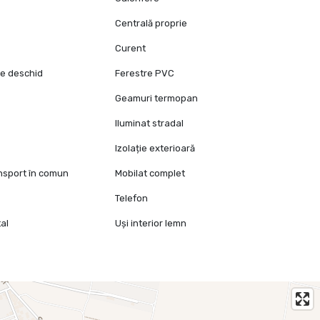
Centrală proprie
Curent
se deschid
Ferestre PVC
Geamuri termopan
Iluminat stradal
Izolație exterioară
ansport în comun
Mobilat complet
e
Telefon
al
Uși interior lemn