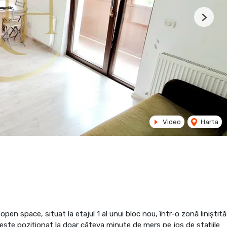
Next
Video
Harta
en space, situat la etajul 1 al unui bloc nou, într-o zonă liniștită
este poziționat la doar câteva minute de mers pe jos de stațiile