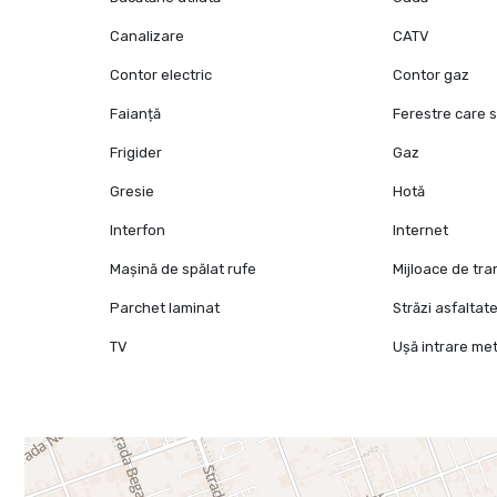
Canalizare
CATV
Contor electric
Contor gaz
Faianță
Ferestre care 
Frigider
Gaz
Gresie
Hotă
Interfon
Internet
Mașină de spălat rufe
Mijloace de tr
Parchet laminat
Străzi asfaltat
TV
Ușă intrare met