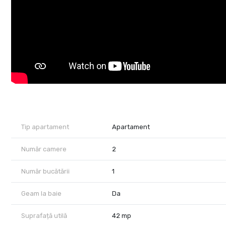
Tip apartament
Apartament
Număr camere
2
Număr bucătării
1
Geam la baie
Da
Suprafață utilă
42 mp