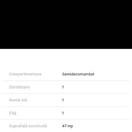
Compartimentare
Semidecomandat
Dormitoare
1
Număr băi
1
Etaj
1
Suprafață construită
47 mp