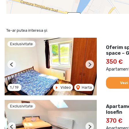
Te-ar putea interesa și:
Exclusivitate
Oferim s
space – G
350 €
Previous
Next
Apartament 
Vezi
1
/
19
Video
Harta
Apartamen
Exclusivitate
Iosefin
370 €
Apartament 
Previous
Next