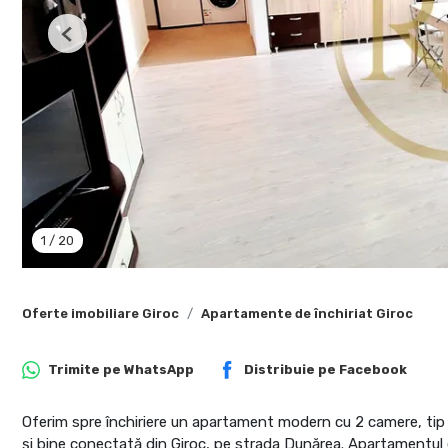
Previous
1
/
20
Oferte imobiliare Giroc
Apartamente de închiriat Giroc
Trimite pe
WhatsApp
Distribuie pe
Facebook
Oferim spre închiriere un apartament modern cu 2 camere, tip op
și bine conectată din Giroc, pe strada Dunărea. Apartamentul 