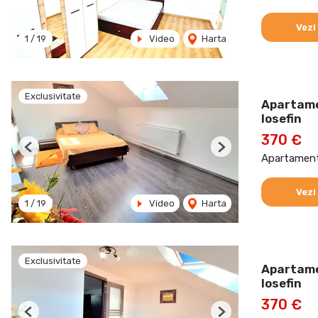
Vezi
1
/
19
Video
Harta
Exclusivitate
Apartamen
Iosefin
370 €
Previous
Next
Apartament 
Vezi
1
/
19
Video
Harta
Exclusivitate
Apartamen
Iosefin
370 €
Previous
Next