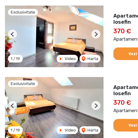
Exclusivitate
Apartamen
Iosefin
370 €
Previous
Next
Apartament 
Vezi
1
/
19
Video
Harta
Exclusivitate
Apartamen
Iosefin
370 €
Previous
Next
Apartament 
Vezi
1
/
19
Video
Harta