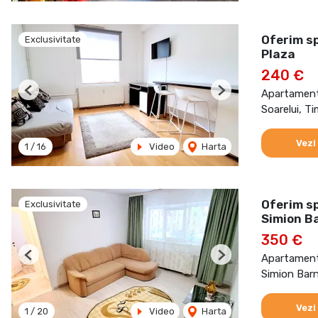
Oferim sp
Exclusivitate
Plaza
240 €
Apartament 
Previous
Next
Soarelui, T
Vezi
1
/
16
Video
Harta
Oferim s
Exclusivitate
Simion B
350 €
Apartament 
Previous
Next
Simion Barn
Vezi
1
/
20
Video
Harta