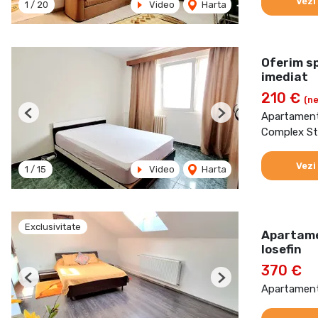
Vezi
1
/
20
Video
Harta
Oferim sp
imediat
210 €
(ne
Apartament 
Previous
Next
Complex St
Vezi
1
/
15
Video
Harta
Exclusivitate
Apartamen
Iosefin
370 €
Previous
Next
Apartament 