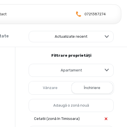
tact
0721387274
ltate
Actualizate recent
Filtrare proprietăți
Apartament
Vânzare
Închiriere
Cetatii (zonă în Timisoara)