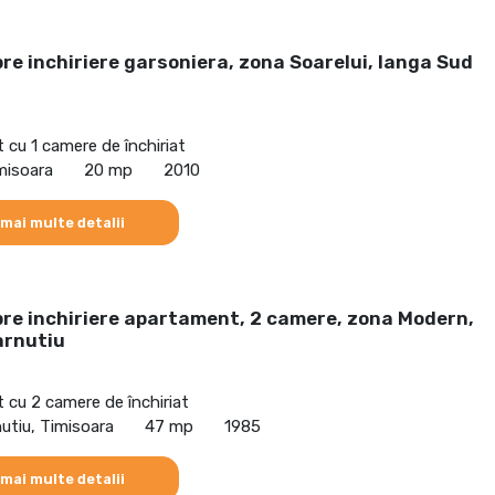
re inchiriere garsoniera, zona Soarelui, langa Sud
cu 1 camere de închiriat
imisoara
20 mp
2010
 mai multe detalii
pre inchiriere apartament, 2 camere, zona Modern,
arnutiu
cu 2 camere de închiriat
utiu, Timisoara
47 mp
1985
 mai multe detalii