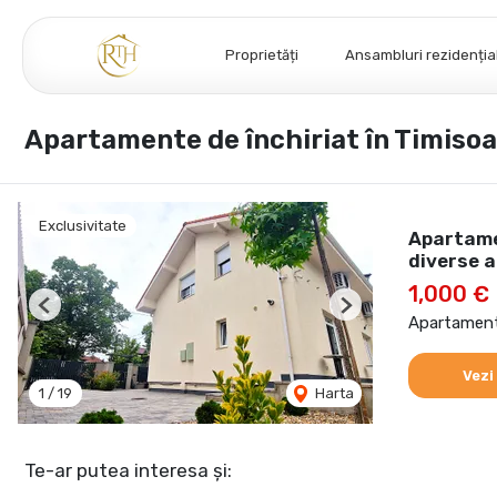
Proprietăți
Ansambluri rezidenția
Apartamente de închiriat în Timisoa
Exclusivitate
Apartamen
diverse a
1,000 €
Previous
Next
Apartament 
Vezi
1
/
19
Harta
Te-ar putea interesa și: