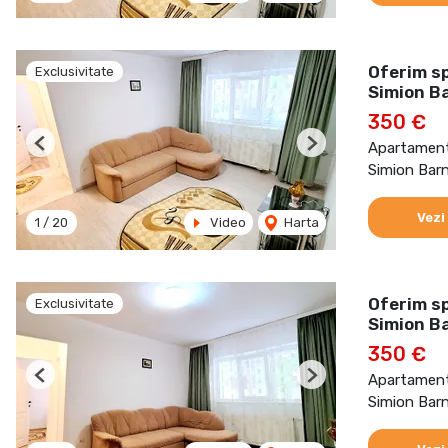
Oferim s
Exclusivitate
Simion B
350 €
Apartament 
Previous
Next
Simion Barn
Vezi
1
/
20
Video
Harta
Oferim s
Exclusivitate
Simion B
350 €
Apartament 
Previous
Next
Simion Barn