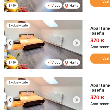
Vezi
1
/
19
Video
Harta
Exclusivitate
Apartamen
Iosefin
370 €
Previous
Next
Apartament 
Vezi
1
/
19
Video
Harta
Exclusivitate
Apartamen
Iosefin
370 €
Previous
Next
Apartament 