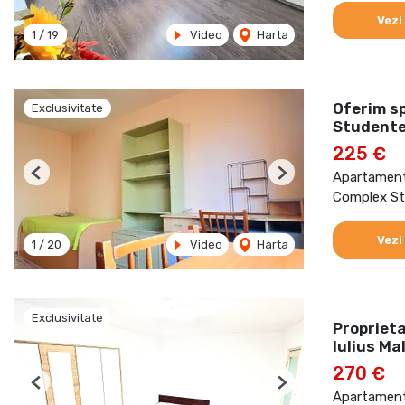
Vezi
1
/
19
Video
Harta
Oferim sp
Exclusivitate
Student
225 €
Apartament 
Previous
Next
Complex St
Vezi
1
/
20
Video
Harta
Exclusivitate
Proprieta
Iulius Mal
270 €
Previous
Next
Apartament 