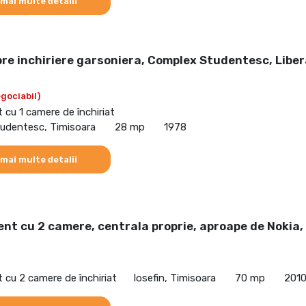
 mai multe detalii
re inchiriere garsoniera, Complex Studentesc, Libe
gociabil)
cu 1 camere de închiriat
udentesc, Timisoara
28 mp
1978
 mai multe detalii
t cu 2 camere, centrala proprie, aproape de Nokia,
cu 2 camere de închiriat
Iosefin, Timisoara
70 mp
201