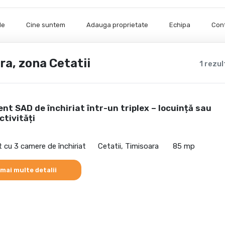
le
Cine suntem
Adauga proprietate
Echipa
Con
ra, zona Cetatii
1 rezu
t SAD de închiriat într-un triplex – locuință sau
ctivități
cu 3 camere de închiriat
Cetatii, Timisoara
85 mp
 mai multe detalii