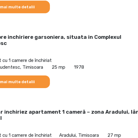
 mai multe detalii
re inchiriere garsoniera, situata in Complexul
esc
cu 1 camere de închiriat
udentesc, Timisoara
25 mp
1978
 mai multe detalii
r inchiriez apartament 1 cameră – zona Aradului, lâ
l
cu 1 camere de închiriat
Aradului, Timisoara
27 mp