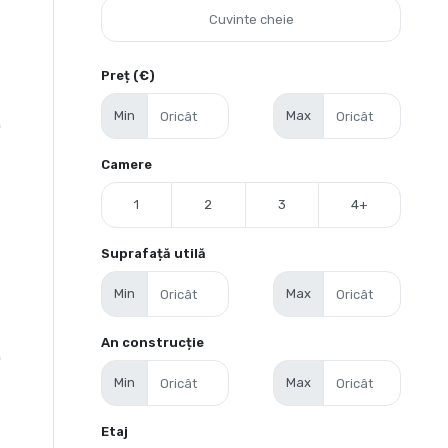
Preț (€)
Min
Max
0
Camere
1
2
3
4+
Suprafață utilă
Min
Max
An construcție
0
Min
Max
Etaj