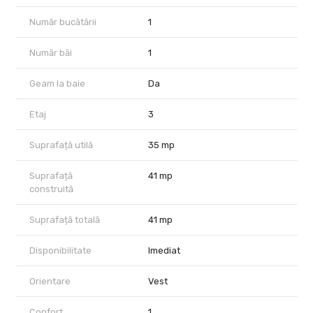
Număr bucătării
1
Număr băi
1
Geam la baie
Da
Etaj
3
Suprafață utilă
35 mp
Suprafață
41 mp
construită
Suprafață totală
41 mp
Disponibilitate
Imediat
Orientare
Vest
Confort
1