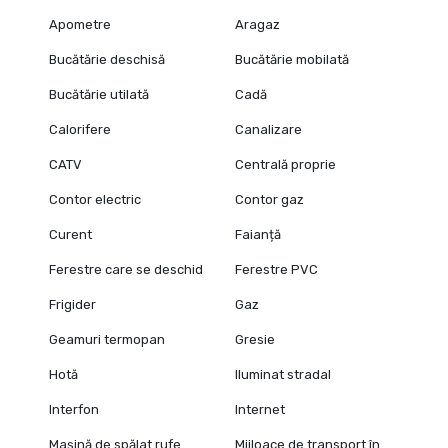
Apometre
Aragaz
Bucătărie deschisă
Bucătărie mobilată
Bucătărie utilată
Cadă
Calorifere
Canalizare
CATV
Centrală proprie
Contor electric
Contor gaz
Curent
Faianță
Ferestre care se deschid
Ferestre PVC
Frigider
Gaz
Geamuri termopan
Gresie
Hotă
Iluminat stradal
Interfon
Internet
Mașină de spălat rufe
Mijloace de transport în