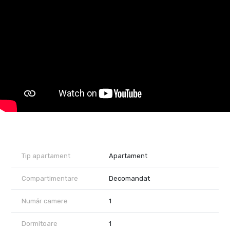
dressing generos dispus pe întreaga lungime a unui perete,
televizor, mașină de spălat rufe, frigider, aragaz, cuptor electric,
hotă, cuptor cu microunde și două aparate de aer condiționat.
Confortul termic este asigurat de centrala termică proprie pe
gaz, oferind costuri eficiente de întreținere și control asupra
consumului.
Locuința este ideală pentru o persoană sau un cuplu care își
dorește stabilitate și confort, fiind disponibilă pentru închiriere pe
termen lung. Nu se acceptă animale de companie.
Apartamentul este disponibil începând cu data de 1 Iulie.
Vizionare online : https://youtu.be/sbEyCJF6azw?
si=cDu0hpjWF7g7zgRn
Prețul chiriei este de 300 euro/lună + garanție 300 euro +
comision agenție.
Proprietate reprezentată de RealTimHouse.ro – Un pas spre un
loc doar al tău!
Tip apartament
Apartament
Compartimentare
Decomandat
Număr camere
1
Dormitoare
1