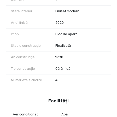
Stare interior
Finisat modern
Anul finisării
2020
Imobil
Bloc de apart.
Stadiu construcție
Finalizată
An construcție
1980
Tip construcție
Cărămidă
Număr etaje clădire
4
Facilități
Aer condiționat
Apă