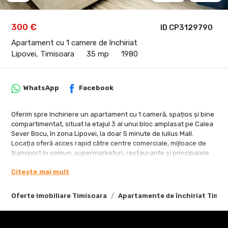
300 €
ID CP3129790
Apartament cu 1 camere de închiriat
Lipovei, Timisoara
35 mp
1980
WhatsApp
Facebook
Oferim spre închiriere un apartament cu 1 cameră, spațios și bine
compartimentat, situat la etajul 3 al unui bloc amplasat pe Calea
Sever Bocu, în zona Lipovei, la doar 5 minute de Iulius Mall.
Locația oferă acces rapid către centre comerciale, mijloace de
transport în comun, supermarketuri, restaurante și principalele
puncte de interes ale orașului.
Citește mai mult
Apartamentul este compus dintr-o cameră generoasă, bucătărie
open-space cu holul de la intrare și baie prevăzută cu vană și
Oferte imobiliare Timisoara
Apartamente de închiriat Timis
geam pentru aerisire naturală. Se închiriază complet mobilat și
utilat, fiind pregătit pentru mutare imediată.
Printre dotările apartamentului se regăsesc pat matrimonial,