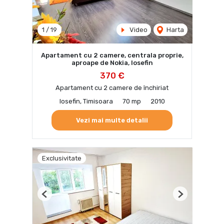
1
/
19
Video
Harta
Apartament cu 2 camere, centrala proprie,
aproape de Nokia, Iosefin
370 €
Apartament cu 2 camere de închiriat
Iosefin, Timisoara
70 mp
2010
Vezi mai multe detalii
Exclusivitate
Previous
Next