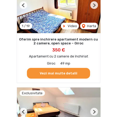
Previous
Next
1
/
19
Video
Harta
Oferim spre inchirere apartament modern cu
2 camere, open space – Giroc
350 €
Apartament cu 2 camere de închiriat
Giroc
49 mp
Vezi mai multe detalii
Exclusivitate
Previous
Next