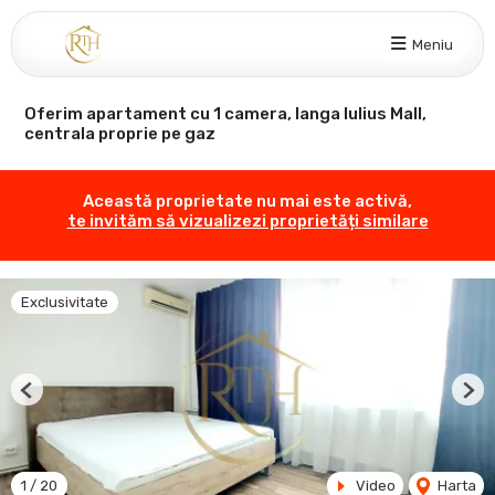
Meniu
Oferim apartament cu 1 camera, langa Iulius Mall,
centrala proprie pe gaz
Această proprietate nu mai este activă,
te invităm să vizualizezi proprietăți similare
Exclusivitate
Previous
Nex
1
/
20
Video
Harta