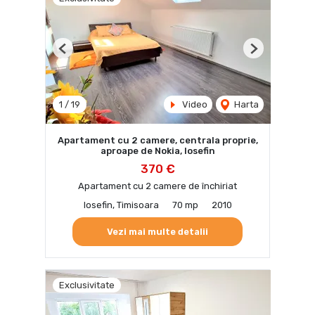
Previous
Next
1
/
19
Video
Harta
Apartament cu 2 camere, centrala proprie,
aproape de Nokia, Iosefin
370 €
Apartament cu 2 camere de închiriat
Iosefin, Timisoara
70 mp
2010
Vezi mai multe detalii
Exclusivitate