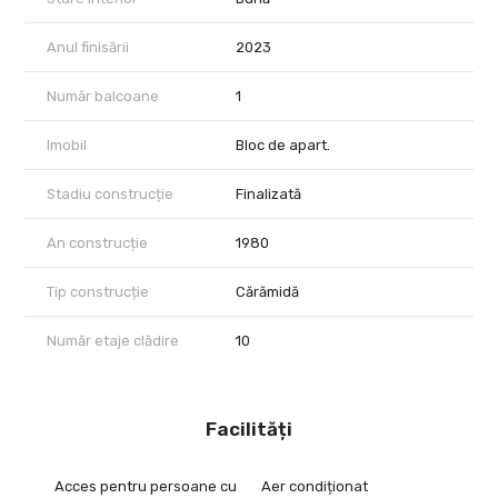
Anul finisării
2023
Număr balcoane
1
Imobil
Bloc de apart.
Stadiu construcție
Finalizată
An construcție
1980
Tip construcție
Cărămidă
Număr etaje clădire
10
Facilități
Acces pentru persoane cu
Aer condiționat