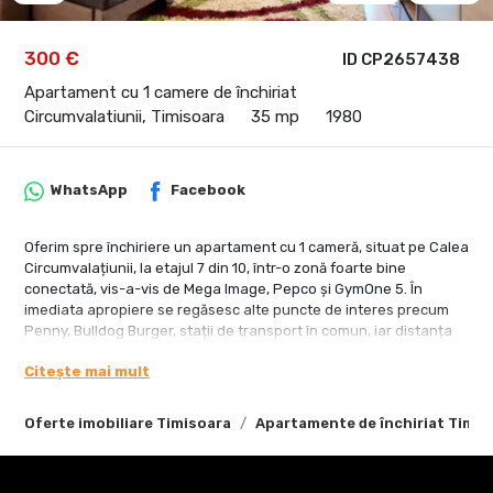
300 €
ID CP2657438
Apartament cu 1 camere de închiriat
Circumvalatiunii, Timisoara
35 mp
1980
WhatsApp
Facebook
Oferim spre închiriere un apartament cu 1 cameră, situat pe Calea
Circumvalațiunii, la etajul 7 din 10, într-o zonă foarte bine
conectată, vis-a-vis de Mega Image, Pepco și GymOne 5. În
imediata apropiere se regăsesc alte puncte de interes precum
Penny, Bulldog Burger, stații de transport în comun, iar distanța
până la Iulius Mall sau Centrul orașului este de aproximativ 10
Citește mai mult
minute.
Apartamentul este complet mobilat și utilat, oferind un spațiu
Oferte imobiliare Timisoara
Apartamente de închiriat Timis
funcțional și confortabil. Este compus dintr-o cameră principală
dotată cu colțar extensibil și dulapuri pentru depozitare,
bucătărie tip open space separată de zona de zi printr-un pult,