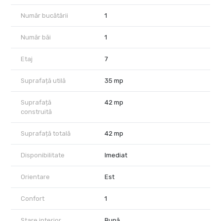
Număr bucătării
1
Număr băi
1
Etaj
7
Suprafață utilă
35 mp
Suprafață
42 mp
construită
Suprafață totală
42 mp
Disponibilitate
Imediat
Orientare
Est
Confort
1
Stare interior
Bună