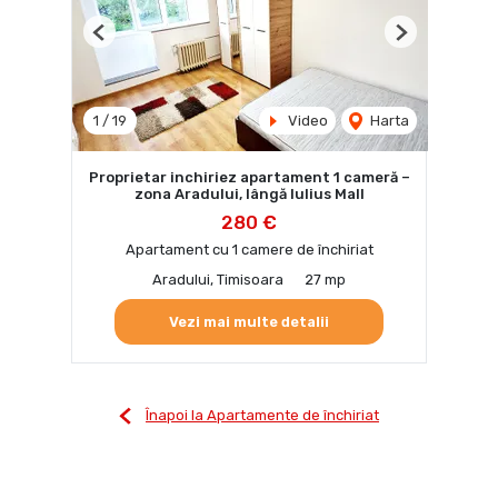
Previous
Next
1
/
19
Video
Harta
Proprietar inchiriez apartament 1 cameră –
zona Aradului, lângă Iulius Mall
280 €
Apartament cu 1 camere de închiriat
Aradului, Timisoara
27 mp
Vezi mai multe detalii
Înapoi la Apartamente de închiriat