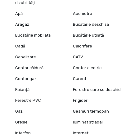
dizabilități
Apă
Apometre
Aragaz
Bucătărie deschisă
Bucătărie mobilată
Bucătărie utilată
Cadă
Calorifere
Canalizare
CATV
Contor căldură
Contor electric
Contor gaz
Curent
Faianță
Ferestre care se deschid
Ferestre PVC
Frigider
Gaz
Geamuri termopan
Gresie
Iluminat stradal
Interfon
Internet