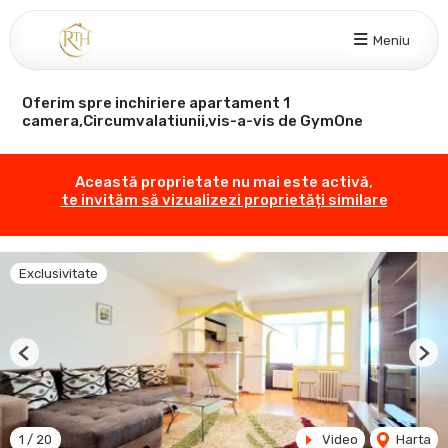
Meniu
Oferim spre inchiriere apartament 1
camera,Circumvalatiunii,vis-a-vis de GymOne
Această proprietate nu mai este activă,
te invităm să vizualizezi proprietăți similare
Exclusivitate
Previous
Nex
1
/
20
Video
Harta