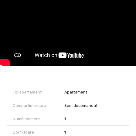
balcon logie, hol de intrare și baie dotată cu vană. Printre dotările
incluse se numără mașină de spălat rufe, frigider, aragaz,
televizor și aparat de aer condiționat. Încălzirea și apa caldă sunt
furnizate prin sistemul centralizat al orașului, iar blocul este
echipat cu două lifturi funcționale.
Locuința este ideală pentru o singură persoană sau un cuplu
care își dorește un apartament curat, bine poziționat și accesibil.
Nu se acceptă animale de companie.
Proprietate reprezentată în exclusivitate de RealTimHouse.ro –
Un pas spre un loc doar al tău.
Vizionare Online : https://youtu.be/EC1h2Z5zcy0?
feature=shared
Preț: 300 euro/lună + 300 euro garanție + comision agenție.
Prețul este fix.
Tip apartament
Apartament
Compartimentare
Semidecomandat
Număr camere
1
Dormitoare
1