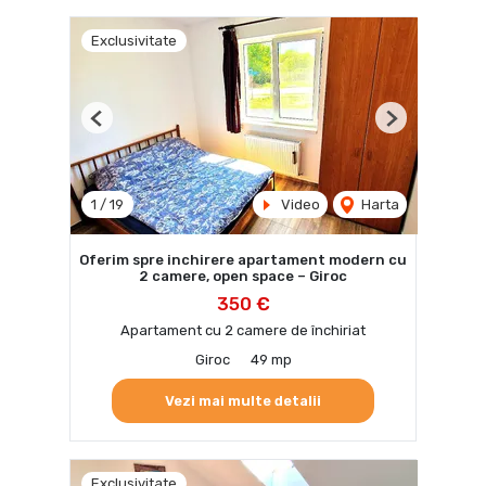
Exclusivitate
Previous
Next
1
/
19
Video
Harta
Oferim spre inchirere apartament modern cu
2 camere, open space – Giroc
350 €
Apartament cu 2 camere de închiriat
Giroc
49 mp
Vezi mai multe detalii
Exclusivitate