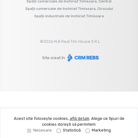
Spații comerciale de închiriat Timisoara, Central
Spații comerciale de închiriat Timisoara, Girocului
Spații industriale de închiriat Timisoara
©
2026
N B Real Tim House S.R.L.
Site creat în
Acest site folosește cookies,
află detalii
.
Alege ce tipuri de
cookies dorești să permitem:
Necesare
Statistică
Marketing