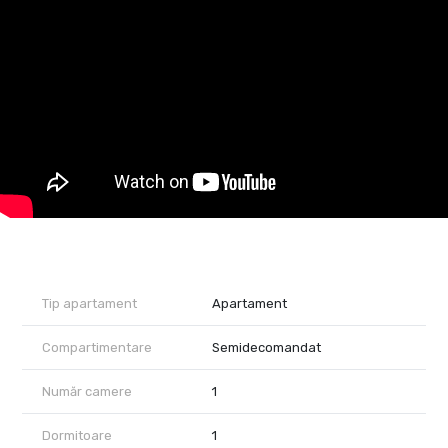
plus, urmează să fie montate jaluzele la balcon, oferind un plus
de confort și intimitate. Încălzirea se realizează prin sistemul de
termoficare.
Poziționarea este unul dintre principalele avantaje ale acestei
proprietăți, având acces rapid către Lidl, Piața Dacia, Iulius Mall,
Dedeman, Kapa Center, Euro Shopping Center, precum și către
școli, grădinițe, farmacii, bănci și alte facilități necesare vieții de zi
cu zi. Zona beneficiază de conexiuni excelente către toate
punctele importante ale orașului și de acces facil la mijloacele de
transport în comun.
Apartamentul este ideal pentru o persoană sau un cuplu care își
dorește o locuință practică, bine amplasată și gata de mutare.
Prețul chiriei este de 260 euro/lună, cu o garanție în valoare de
260 euro. Proprietatea este disponibilă imediat și nu se acceptă
Tip apartament
Apartament
animale de companie.
Compartimentare
Semidecomandat
Proprietate reprezentată de RealTimHouse.ro – Un pas spre un
loc doar al tău!
Număr camere
1
Dormitoare
1