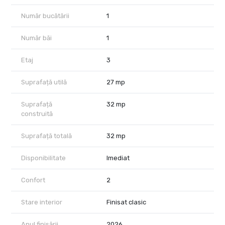
Număr bucătării
1
Număr băi
1
Etaj
3
Suprafață utilă
27 mp
Suprafață
32 mp
construită
Suprafață totală
32 mp
Disponibilitate
Imediat
Confort
2
Stare interior
Finisat clasic
Anul finisării
2026