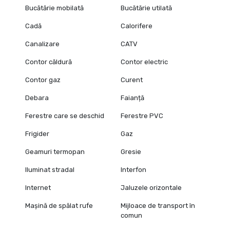
Bucătărie mobilată
Bucătărie utilată
Cadă
Calorifere
Canalizare
CATV
Contor căldură
Contor electric
Contor gaz
Curent
Debara
Faianță
Ferestre care se deschid
Ferestre PVC
Frigider
Gaz
Geamuri termopan
Gresie
Iluminat stradal
Interfon
Internet
Jaluzele orizontale
Mașină de spălat rufe
Mijloace de transport în
comun