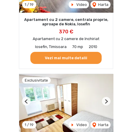
1
/
19
Video
Harta
Apartament cu 2 camere, centrala proprie,
aproape de Nokia, Iosefin
370 €
Apartament cu 2 camere de închiriat
Iosefin, Timisoara
70 mp
2010
Vezi mai multe detalii
Exclusivitate
Previous
Next
1
/
19
Video
Harta