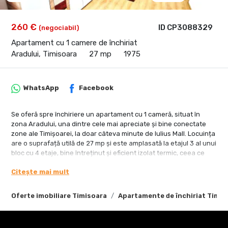
260 €
ID CP3088329
(negociabil)
Apartament cu 1 camere de închiriat
Aradului, Timisoara
27 mp
1975
WhatsApp
Facebook
Se oferă spre închiriere un apartament cu 1 cameră, situat în
zona Aradului, una dintre cele mai apreciate și bine conectate
zone ale Timișoarei, la doar câteva minute de Iulius Mall. Locuința
are o suprafață utilă de 27 mp și este amplasată la etajul 3 al unui
bloc cu 4 etaje, bine întreținut și eficient izolat termic, ceea ce
asigură un nivel ridicat de confort și costuri reduse la întreținere.
Citește mai mult
Apartamentul este compus din hol cu spațiu de depozitare, baie,
cameră, bucătărie separată și balcon. Se închiriază complet
Oferte imobiliare Timisoara
Apartamente de închiriat Timis
mobilat și utilat, fiind dotat cu mașină de spălat, aragaz și frigider.
Proprietatea a fost recent renovată după plecarea ultimilor
chiriași și se predă curată, pregătită pentru mutare imediată. În