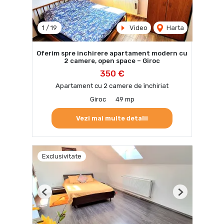
1
/
19
Video
Harta
Oferim spre inchirere apartament modern cu
2 camere, open space – Giroc
350 €
Apartament cu 2 camere de închiriat
Giroc
49 mp
Vezi mai multe detalii
Exclusivitate
Previous
Next