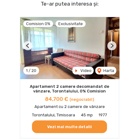
Te-ar putea interesa și:
Comision 0%
Exclusivitate
Previous
Next
1
/
20
Video
Harta
Apartament 2 camere decomandat de
vânzare, Torontalului, 0% Comision
84,700 €
(negociabil)
Apartament cu 2 camere de vânzare
Torontalului, Timisoara
45 mp
1977
Vezi mai multe detalii