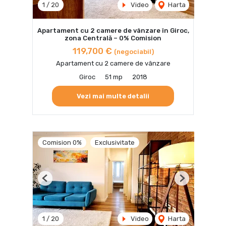
1
/
20
Video
Harta
Apartament cu 2 camere de vânzare în Giroc,
zona Centrală – 0% Comision
119,700 €
(negociabil)
Apartament cu 2 camere de vânzare
Giroc
51 mp
2018
Vezi mai multe detalii
Comision 0%
Exclusivitate
Previous
Next
1
/
20
Video
Harta