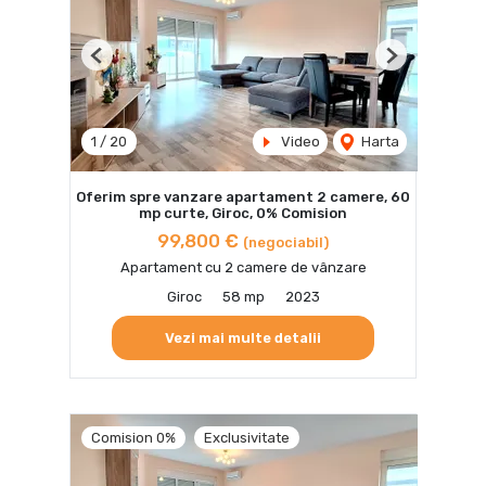
Previous
Next
1
/
20
Video
Harta
Oferim spre vanzare apartament 2 camere, 60
mp curte, Giroc, 0% Comision
99,800 €
(negociabil)
Apartament cu 2 camere de vânzare
Giroc
58 mp
2023
Vezi mai multe detalii
Comision 0%
Exclusivitate