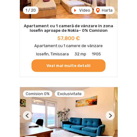
1
/
20
Video
Harta
Apartament cu 1 cameră de vânzare în zona
Iosefin aproape de Nokia– 0% Comision
57,800 €
Apartament cu 1 camere de vânzare
Iosefin, Timisoara
32 mp
1905
Vezi mai multe detalii
Comision 0%
Exclusivitate
Previous
Next