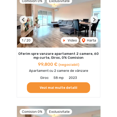
Comision 0%
Exclusivitate
Previous
Next
1
/
20
Video
Harta
Oferim spre vanzare apartament 2 camere, 60
mp curte, Giroc, 0% Comision
99,800 €
(negociabil)
Apartament cu 2 camere de vânzare
Giroc
58 mp
2023
Vezi mai multe detalii
Comision 0%
Exclusivitate