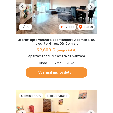
Previous
Next
1
/
20
Video
Harta
Oferim spre vanzare apartament 2 camere, 60
mp curte, Giroc, 0% Comision
99,800 €
(negociabil)
Apartament cu 2 camere de vânzare
Giroc
58 mp
2023
Vezi mai multe detalii
Comision 0%
Exclusivitate