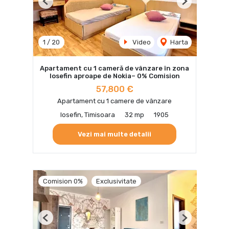
Previous
Next
1
/
20
Video
Harta
Apartament cu 1 cameră de vânzare în zona
Iosefin aproape de Nokia– 0% Comision
57,800 €
Apartament cu 1 camere de vânzare
Iosefin, Timisoara
32 mp
1905
Vezi mai multe detalii
Comision 0%
Exclusivitate
Previous
Next