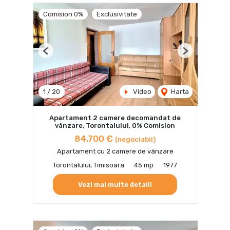
Comision 0%
Exclusivitate
Previous
Next
1
/
20
Video
Harta
Apartament 2 camere decomandat de
vânzare, Torontalului, 0% Comision
84,700 €
(negociabil)
Apartament cu 2 camere de vânzare
Torontalului, Timisoara
45 mp
1977
Vezi mai multe detalii