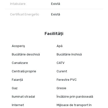
Intabulare
Există
Certificat Energetic
Există
Facilități
Acoperiș
Apă
Bucătărie deschisă
Bucătărie închisă
Canalizare
CATV
Centrală proprie
Curent
Faianță
Ferestre PVC
Gaz
Gresie
Iluminat stradal
Încălzire prin pardoseală
Internet
Mijloace de transport în