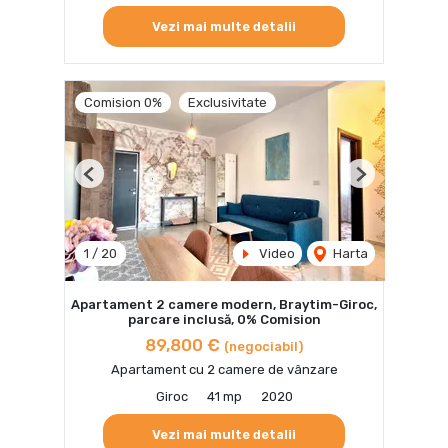
Vezi mai multe detalii
Comision 0%
Exclusivitate
Previous
Next
1
/
20
Video
Harta
Apartament 2 camere modern, Braytim-Giroc,
parcare inclusă, 0% Comision
89,800 €
(negociabil)
Apartament cu 2 camere de vânzare
Giroc
41 mp
2020
Vezi mai multe detalii