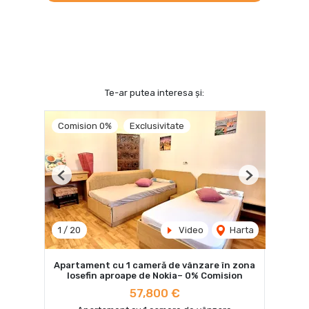
Te-ar putea interesa și:
Comision 0%
Exclusivitate
Previous
Next
1
/
20
Video
Harta
Apartament cu 1 cameră de vânzare în zona
Iosefin aproape de Nokia– 0% Comision
57,800 €