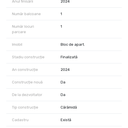
Anul finisării
2024
Număr balcoane
1
Număr locuri
1
parcare
Imobil
Bloc de apart.
Stadiu construcție
Finalizată
An construcție
2024
Construcție nouă
Da
De la dezvoltator
Da
Tip construcție
Cărămidă
Cadastru
Există