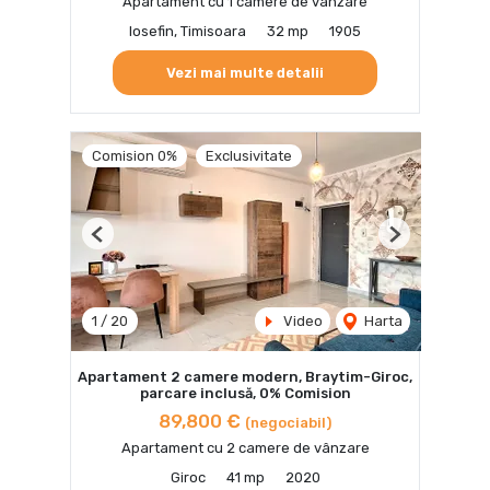
Apartament cu 1 camere de vânzare
Iosefin, Timisoara
32 mp
1905
Vezi mai multe detalii
Comision 0%
Exclusivitate
Previous
Next
1
/
20
Video
Harta
Apartament 2 camere modern, Braytim-Giroc,
parcare inclusă, 0% Comision
89,800 €
(negociabil)
Apartament cu 2 camere de vânzare
Giroc
41 mp
2020