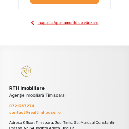
Înapoi la Apartamente de vânzare
RTH Imobiliare
Agenție imobiliară Timisoara
0721387274
contact@realtimhouse.ro
Adresa Office : Timisoara, Jud. Timis, Str. Maresal Constantin
Prezan, Nr. 84. Incinta Adeta, Birou 9 .