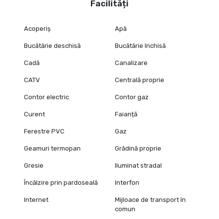
Facilități
Acoperiș
Apă
Bucătărie deschisă
Bucătărie închisă
Cadă
Canalizare
CATV
Centrală proprie
Contor electric
Contor gaz
Curent
Faianță
Ferestre PVC
Gaz
Geamuri termopan
Grădină proprie
Gresie
Iluminat stradal
Încălzire prin pardoseală
Interfon
Internet
Mijloace de transport în
comun