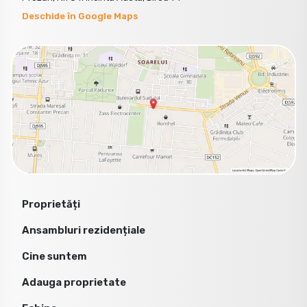
Deschide în Google Maps
Proprietăți
Ansambluri rezidențiale
Cine suntem
Adauga proprietate