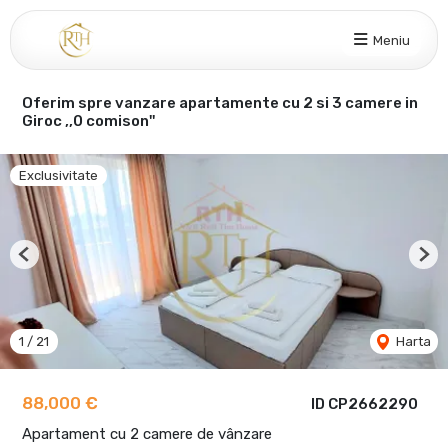
Meniu
Oferim spre vanzare apartamente cu 2 si 3 camere in
Giroc ,,0 comison''
Exclusivitate
Previous
Nex
1
/
21
Harta
88,000 €
ID CP2662290
Apartament cu 2 camere de vânzare