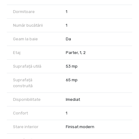
Locuitorii complexului beneficieaza la achizitionarea unui
apartament si de un loc de parcare GRATUIT, in zona se regasesc
Dormitoare
1
locuri de joaca pentru copii, parcuri, iluminat stradal etc .
Acceptăm orice tip de credit bancar şi oferim GRATUIT
consultanţă în vederea obţinerii unui credit pentru achiziţionarea
Număr bucătării
1
imediată a unui apartament. .
Proprietatre reprezentata de RealTimHouse.ro . Un pas spre un
Geam la baie
Da
loc doar al tau !
Va asteptam cu drag la o vizionare .
Etaj
Parter, 1, 2
Preturile incep de la : 85000 euro pentru cele cu 2 camere si de
la 88000 la cele cu 3 camere ,nu se plateste comision agentie.
Suprafață utilă
53 mp
Suprafață
65 mp
construită
Disponibilitate
Imediat
Confort
1
Stare interior
Finisat modern