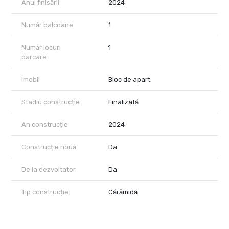
Anul finisării
2024
Număr balcoane
1
Număr locuri
1
parcare
Imobil
Bloc de apart.
Stadiu construcție
Finalizată
An construcție
2024
Construcție nouă
Da
De la dezvoltator
Da
Tip construcție
Cărămidă