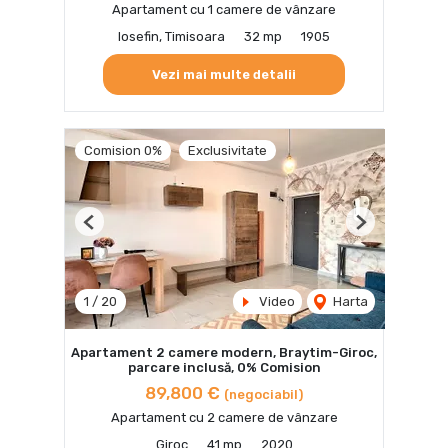
Apartament cu 1 camere de vânzare
Iosefin, Timisoara
32 mp
1905
Vezi mai multe detalii
Comision 0%
Exclusivitate
Previous
Next
1
/
20
Video
Harta
Apartament 2 camere modern, Braytim-Giroc,
parcare inclusă, 0% Comision
89,800 €
(negociabil)
Apartament cu 2 camere de vânzare
Giroc
41 mp
2020