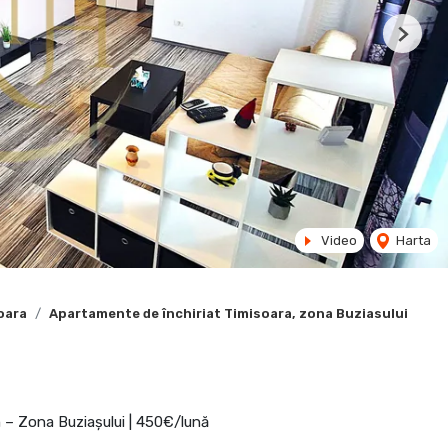
Next
Video
Harta
oara
Apartamente de închiriat Timisoara, zona Buziasului
 – Zona Buziașului | 450€/lună