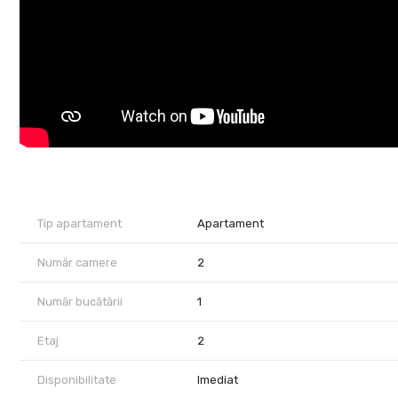
Baie modernă cu cadă, ideală pentru momentele de răsfăț
Hol spațios cu dulapuri bine compartimentate
🌿 Balconul este un adevărat colț de liniște – perfect pentru
🚗 Parcare:
1 loc de parcare privat inclus
Locuri disponibile pentru vizitatori
🌡️ Confort pe tot parcursul anului:
Centrală proprie pe gaz
Tip apartament
Apartament
Aer condiționat
Număr camere
2
📍 Localizare excelentă – Zona Buziașului:
Număr bucătării
1
Cartier liniștit, compus preponderent din case
Aproape de: magazine, supermarketuri, Continental, parcuri, șc
Etaj
2
Acces rapid spre centrul orașului și alte zone de interes
Nu se accepta animale de companie si nu se fumeaza in apar
Disponibilitate
Imediat