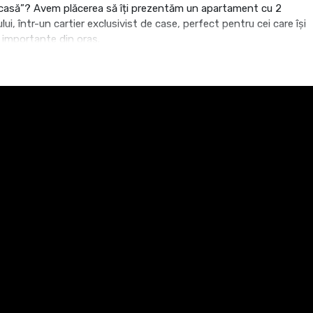
„acasă”? Avem plăcerea să îți prezentăm un apartament cu 2
lui, într-un cartier exclusivist de case, perfect pentru cei care își
 importante din oraș.
 sus, nici prea jos
e
sionații de gătit