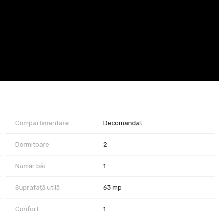
 cafeaua de dimineață, o carte bună sau câteva ghivece cu plante.
Compartimentare
Decomandat
Dormitoare
2
Număr băi
1
oli, grădinițe, mijloace de transport în comun
Suprafață utilă
63 mp
tament.
Confort
1