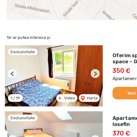
Te-ar putea interesa și:
Exclusivitate
Oferim s
space – G
350 €
Previous
Next
Apartament 
Vezi
1
/
19
Video
Harta
Apartamen
Exclusivitate
Iosefin
370 €