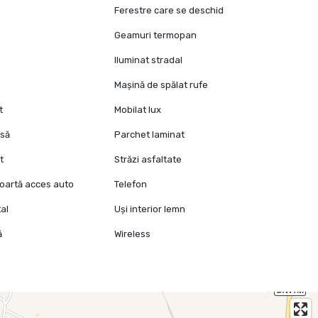
Ferestre care se deschid
Geamuri termopan
Iluminat stradal
Mașină de spălat rufe
t
Mobilat lux
isă
Parchet laminat
t
Străzi asfaltate
oartă acces auto
Telefon
al
Uși interior lemn
ă
Wireless