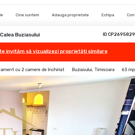
le
Cine suntem
Adauga proprietate
Echipa
Con
Calea Buziasului
ID CP2695829
te invităm să vizualizezi proprietăți similare
ament cu 2 camere de închiriat
Buziasului, Timisoara
63 mp