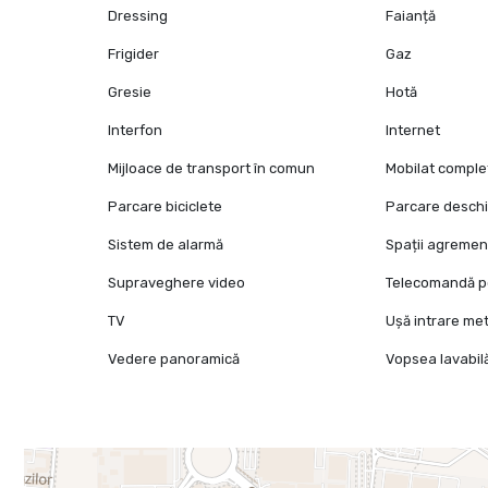
Dressing
Faianță
Frigider
Gaz
Gresie
Hotă
Interfon
Internet
Mijloace de transport în comun
Mobilat comple
Parcare biciclete
Parcare desch
Sistem de alarmă
Spații agremen
Supraveghere video
Telecomandă p
TV
Ușă intrare met
Vedere panoramică
Vopsea lavabil