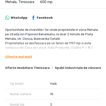
Mehala, Timisoara
600 mp
WhatsApp
Facebook
Oportunitate de investitie ! Se vinde proprietate in zona Mehala,
pe strada Ion Popovici Banateanu, la doar 2 minute de Piata
Mehala, str. Closca, Bulevardul Cetatii .
Proprietatea se desfasoara pe un teren de 1757 mp si este
compusa din Casa de Locuit, Hala Productie, Cladire P + 1E (
fosta Moara ), Garaj, Anexe acoperite .
Citește mai mult
Dispune de toate utilitatile, gaz, apa, canalizare, curent, curent
trifazic, 2 cai de acces .
Proprietate reprezentata in exclusivitate de RealTimHouse.ro .
Oferte imobiliare Timisoara
Spații industriale de vânzare T
Un pas spre un loc doar al tau !
Pentru mai multe detalii nu ezitati sa ne contactati .
Pret : 930000 euro . Nu se plateste comision agentie .
Tip imobil
Hală
Număr camere
10
Număr băi
3