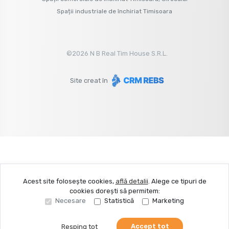
Spații industriale de închiriat Timisoara
©
2026
N B Real Tim House S.R.L.
Site creat în
Acest site folosește cookies,
află detalii
.
Alege ce tipuri de
cookies dorești să permitem:
Necesare
Statistică
Marketing
Accept tot
Resping tot