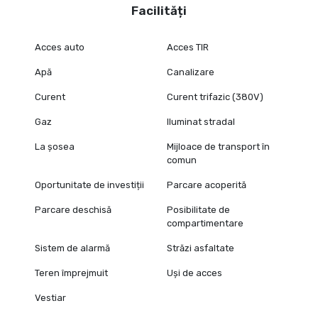
Facilități
Acces auto
Acces TIR
Apă
Canalizare
Curent
Curent trifazic (380V)
Gaz
Iluminat stradal
La șosea
Mijloace de transport în
comun
Oportunitate de investiții
Parcare acoperită
Parcare deschisă
Posibilitate de
compartimentare
Sistem de alarmă
Străzi asfaltate
Teren împrejmuit
Uși de acces
Vestiar