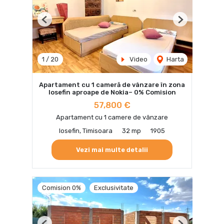
Previous
Next
1
/
20
Video
Harta
Apartament cu 1 cameră de vânzare în zona
Iosefin aproape de Nokia– 0% Comision
57,800 €
Apartament cu 1 camere de vânzare
Iosefin, Timisoara
32 mp
1905
Vezi mai multe detalii
Comision 0%
Exclusivitate