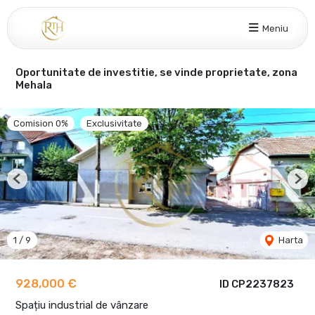
Meniu
Oportunitate de investitie, se vinde proprietate, zona
Mehala
Comision 0%
Exclusivitate
Previous
Nex
1
/
9
Harta
928,000 €
ID CP2237823
Spațiu industrial de vânzare