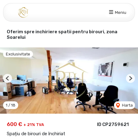
Meniu
Oferim spre inchiriere spatii pentru birouri, zona
Soarelui
Exclusivitate
Previous
Nex
1
/
18
Harta
600 €
ID CP2759621
+ 21% TVA
Spațiu de birouri de închiriat