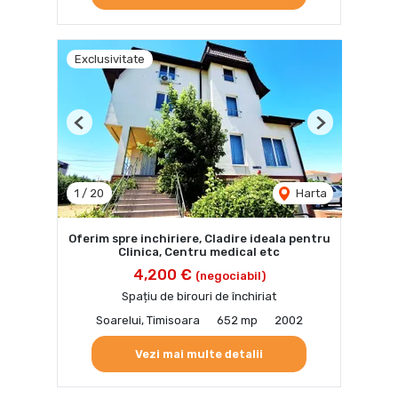
Exclusivitate
Previous
Next
1
/
20
Harta
Oferim spre inchiriere, Cladire ideala pentru
Clinica, Centru medical etc
4,200 €
(negociabil)
Spațiu de birouri de închiriat
Soarelui, Timisoara
652 mp
2002
Vezi mai multe detalii