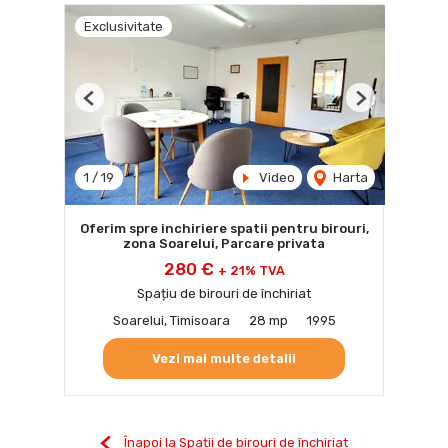
Exclusivitate
Previous
Next
1
/
19
Video
Harta
Oferim spre inchiriere spatii pentru birouri,
zona Soarelui, Parcare privata
280 €
+ 21% TVA
Spațiu de birouri de închiriat
Soarelui, Timisoara
28 mp
1995
Vezi mai multe detalii
Înapoi la Spații de birouri de închiriat