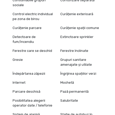
Consumabile grupuri
Contorizare separată
sociale
Control electric individual
Curățenie exterioară
pe zona de birou
Curățenie parcare
Curățenie spații comune
Detectoare de
Extinctoare sprinkler
fum/incendiu
Ferestre care se deschid
Ferestre înclinate
Gresie
Grupuri sanitare
amenajate și utilate
Îndepărtarea zăpezii
Îngrijirea spațiilor verzi
Internet
Mochetă
Parcare deschisă
Pază permanentă
Posibilitatea alegerii
Salubritate
operator date / telefonie
Sistem de alarmă
Stație de autobuz în