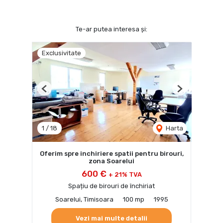
Te-ar putea interesa și:
Exclusivitate
Previous
Next
1
/
18
Harta
Oferim spre inchiriere spatii pentru birouri,
zona Soarelui
600 €
+ 21% TVA
Spațiu de birouri de închiriat
Soarelui, Timisoara
100 mp
1995
Vezi mai multe detalii