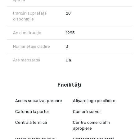
Parcări suprafață
20
disponibile
An construcție
1995
Număr etaje clădire
3
Are mansardă
Da
Facilități
Acces securizat parcare
Afișare logo pe clădire
Cafenea la parter
Cameră server
Centrală termică
Centru comercial în
apropiere