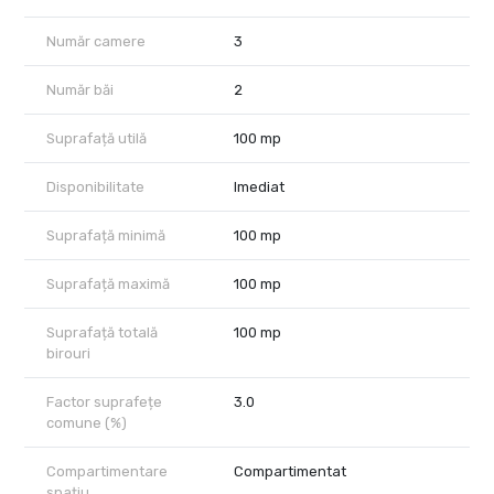
percepe comision agentie .
Număr camere
3
Număr băi
2
Suprafață utilă
100 mp
Disponibilitate
Imediat
Suprafață minimă
100 mp
Suprafață maximă
100 mp
Suprafață totală
100 mp
birouri
Factor suprafețe
3.0
comune (%)
Compartimentare
Compartimentat
spațiu