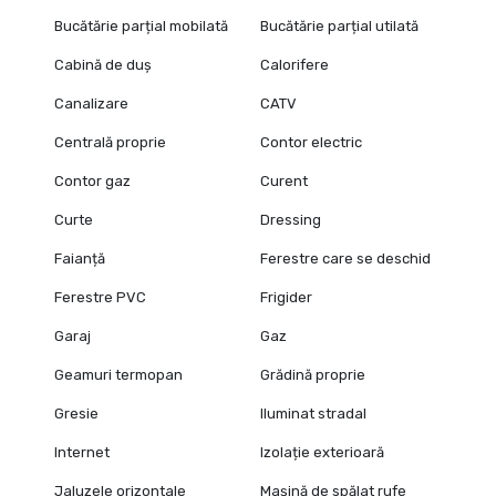
Bucătărie parțial mobilată
Bucătărie parțial utilată
Cabină de duș
Calorifere
Canalizare
CATV
Centrală proprie
Contor electric
Contor gaz
Curent
Curte
Dressing
Faianță
Ferestre care se deschid
Ferestre PVC
Frigider
Garaj
Gaz
Geamuri termopan
Grădină proprie
Gresie
Iluminat stradal
Internet
Izolație exterioară
Jaluzele orizontale
Mașină de spălat rufe