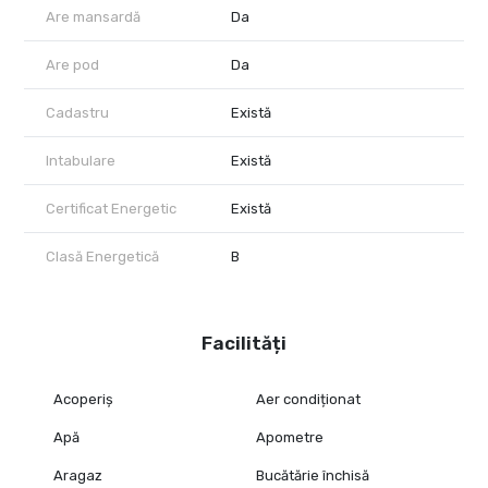
Are mansardă
Da
Are pod
Da
Cadastru
Există
Intabulare
Există
Certificat Energetic
Există
Clasă Energetică
B
Facilități
Acoperiș
Aer condiționat
Apă
Apometre
Aragaz
Bucătărie închisă