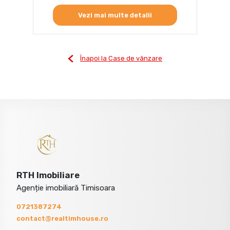
Vezi mai multe detalii
Înapoi la Case de vânzare
RTH Imobiliare
Agenție imobiliară Timisoara
0721387274
contact@realtimhouse.ro