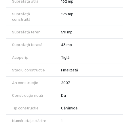
Suprafață utilă
162 mp
Suprafață
195 mp
construită
Suprafață teren
511 mp
Suprafață terasă
43 mp
Acoperiș
Țiglă
Stadiu construcție
Finalizată
An construcție
2007
Construcție nouă
Da
Tip construcție
Cărămidă
Număr etaje clădire
1