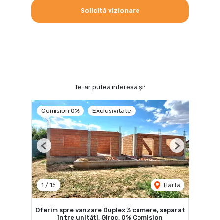
Solicită vizionare
Te-ar putea interesa și:
Comision 0%
Exclusivitate
Previous
Next
1
/
15
Harta
Oferim spre vanzare Duplex 3 camere, separat
între unități, Giroc, 0% Comision