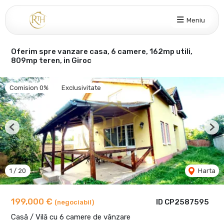
Meniu
Oferim spre vanzare casa, 6 camere, 162mp utili,
809mp teren, in Giroc
Comision 0%
Exclusivitate
Previous
Nex
1
/
20
Harta
199,000 €
ID CP2587595
(negociabil)
Casă / Vilă cu 6 camere de vânzare