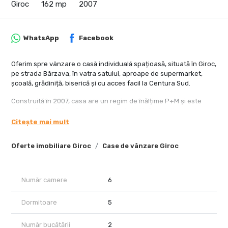
Giroc
162 mp
2007
WhatsApp
Facebook
Oferim spre vânzare o casă individuală spațioasă, situată în Giroc,
pe strada Bârzava, în vatra satului, aproape de supermarket,
școală, grădiniță, biserică și cu acces facil la Centura Sud.
Construită în 2007, casa are un regim de înălțime P+M și este
realizată din cărămidă, cu acoperiș din țiglă. Si izolatie termica .
Compartimentarea este ideală pentru o familie numeroasă sau
Citește mai mult
pentru două generații, având 6 camere, 2 băi, 2 bucătării,
dressing, cameră tehnică, spații de depozitare și beci. De
Oferte imobiliare Giroc
Case de vânzare Giroc
asemenea, beneficiază de două garaje cu acces direct în casă și
două terase generoase, perfecte pentru relaxare, terasa de jos
are suprafata de 22 mp, iar terasa de la etaj are suprafata de 43
mp. Accesul in casa se poate face si separat, casa avand si
Număr camere
6
intrare separata pentru partea de sus .
Terenul aferent are o suprafață de 511mp și include o curte
Dormitoare
5
frumos si livada cu pomi fructiferi, mult spațiu verde și un loc de
grătar. Casa este dotată cu geamuri termopan, gresie, faianță,
Număr bucătării
2
parchet și climatizare. Sistemul de încălzire poate fi asigurat atât