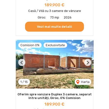
189,900 €
Casă / Vilă cu 3 camere de vânzare
Giroc
73 mp
2026
Vezi mai multe detalii
Comision 0%
Exclusivitate
Previous
Next
1
/
15
Harta
Oferim spre vanzare Duplex 3 camere, separat
între unități, Giroc, 0% Comision
189,900 €