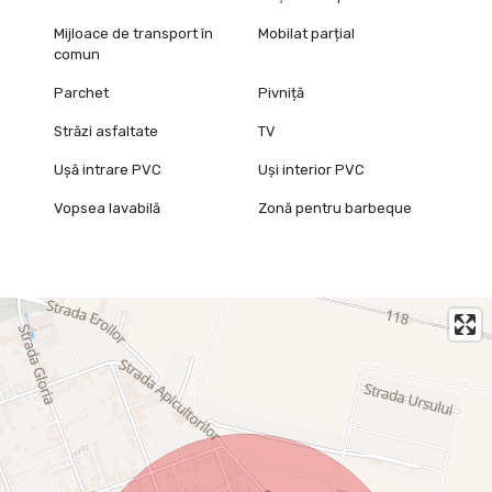
Mijloace de transport în
Mobilat parțial
comun
Parchet
Pivniță
Străzi asfaltate
TV
Ușă intrare PVC
Uși interior PVC
Vopsea lavabilă
Zonă pentru barbeque