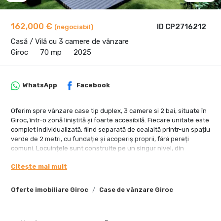
162,000 €
ID CP2716212
(negociabil)
Casă / Vilă cu 3 camere de vânzare
Giroc
70 mp
2025
WhatsApp
Facebook
Oferim spre vânzare case tip duplex, 3 camere si 2 bai, situate în
Giroc, într-o zonă liniștită și foarte accesibilă. Fiecare unitate este
complet individualizată, fiind separată de cealaltă printr-un spațiu
verde de 2 metri, cu fundație și acoperiș proprii, fără pereți
comuni. Locuințele sunt construite pe un singur nivel, din
cărămidă Porotherm, cu o izolație eficientă și acoperiș în două
Citește mai mult
ape din țiglă.
Casele au o suprafață utilă de 70 mp, la care se adaugă o terasă
acoperită de aproximativ 20 mp și un teren aferent de 280 mp.
Oferte imobiliare Giroc
Case de vânzare Giroc
Compartimentarea este funcțională și adaptată nevoilor unei
familii moderne: două dormitoare, un living spațios cu ieșire
directă pe terasă, o bucătărie separată, două băi și un hol