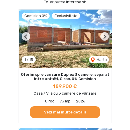
Te-ar putea interesa și:
Comision 0%
Exclusivitate
Previous
Next
1
/
15
Harta
Oferim spre vanzare Duplex 3 camere, separat
între unități, Giroc, 0% Comision
189,900 €
Casă / Vilă cu 3 camere de vânzare
Giroc
73 mp
2026
Vezi mai multe detalii