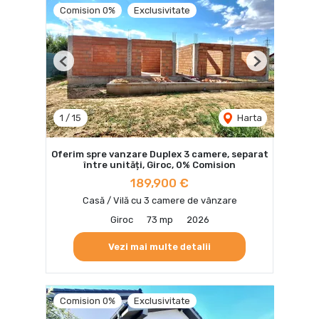
Comision 0%
Exclusivitate
Previous
Next
1
/
15
Harta
Oferim spre vanzare Duplex 3 camere, separat
între unități, Giroc, 0% Comision
189,900 €
Casă / Vilă cu 3 camere de vânzare
Giroc
73 mp
2026
Vezi mai multe detalii
Comision 0%
Exclusivitate