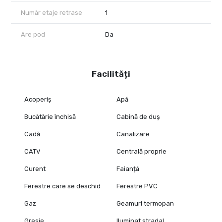
Număr etaje retrase
1
Are pod
Da
Facilități
Acoperiș
Apă
Bucătărie închisă
Cabină de duș
Cadă
Canalizare
CATV
Centrală proprie
Curent
Faianță
Ferestre care se deschid
Ferestre PVC
Gaz
Geamuri termopan
Gresie
Iluminat stradal