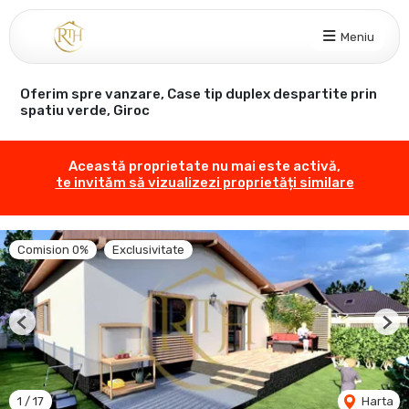
Meniu
Oferim spre vanzare, Case tip duplex despartite prin
spatiu verde, Giroc
Această proprietate nu mai este activă,
te invităm să vizualizezi proprietăți similare
Comision 0%
Exclusivitate
Previous
Nex
1
/
17
Harta