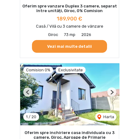
Oferim spre vanzare Duplex 3 camere, separat
între unități, Giroc, 0% Comision
189,900 €
Casă / Vilă cu 3 camere de vânzare
Giroc
73 mp
2026
Vezi mai multe detalii
Comision 0%
Exclusivitate
Previous
Next
1
/
20
Harta
Oferim spre inchiriere casa individuala cu 3
camere, Giroc, Aproape de Primarie