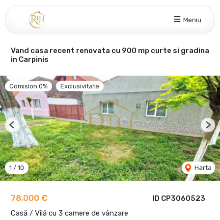
Meniu
Vand casa recent renovata cu 900 mp curte si gradina
in Carpinis
Comision 0%
Exclusivitate
Previous
Nex
1
/
10
Harta
78,000 €
ID CP3060523
Casă / Vilă cu 3 camere de vânzare