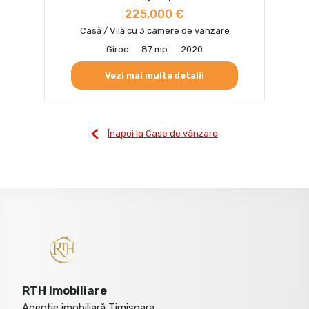
225,000 €
Casă / Vilă cu 3 camere de vânzare
Giroc
87 mp
2020
Vezi mai multe detalii
Înapoi la Case de vânzare
RTH Imobiliare
Agenție imobiliară Timisoara