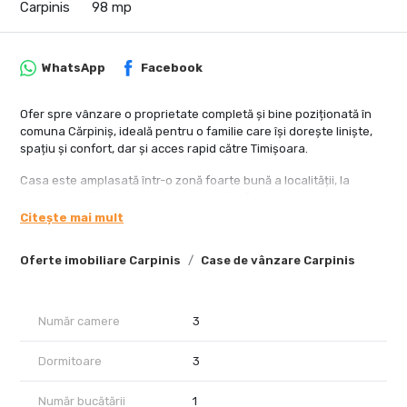
Carpinis
98 mp
WhatsApp
Facebook
Ofer spre vânzare o proprietate completă și bine poziționată în
comuna Cărpiniș, ideală pentru o familie care își dorește liniște,
spațiu și confort, dar și acces rapid către Timișoara.
Casa este amplasată într-o zonă foarte bună a localității, la
aproximativ 300 metri de magazinul Profi și de drumul principal,
beneficiind de acces facil, stradă asfaltată și un front stradal
Citește mai mult
generos de 17 metri, aspect care oferă inclusiv posibilități foarte
bune pentru investiție sau dezvoltare ulterioară.
Oferte imobiliare Carpinis
Case de vânzare Carpinis
Proprietatea dispune de un teren în suprafață de 900 mp,
oferind suficient spațiu pentru amenajarea unei grădini, foișor,
terasă, zonă de relaxare, loc de joacă pentru copii sau chiar
Număr camere
3
extinderea construcției existente.
Dormitoare
3
Casa are o suprafață utilă de 98 mp și este compartimentată
practic, cu încăperi luminoase și spațioase:
Număr bucătării
1