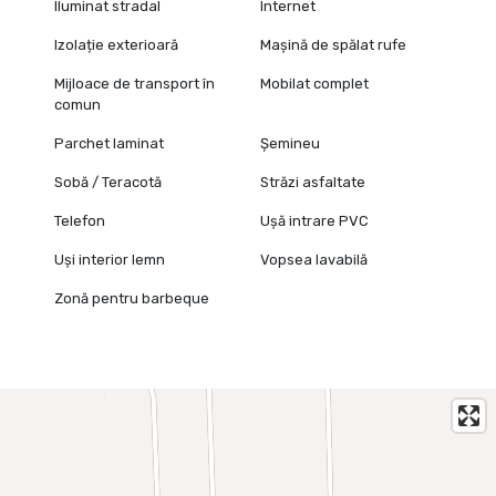
✅ Încălzire pe lemne
Iluminat stradal
Internet
✅ Mobilier de bucătărie realizat la comandă
Izolație exterioară
Mașină de spălat rufe
✅ Posibilitate introducere gaz în comună
✅ Se vinde complet mobilată și utilată
Mijloace de transport în
Mobilat complet
✅ Posibilitate de dezvoltare/investiție
comun
Proprietatea este potrivită atât pentru locuință permanentă, cât
Parchet laminat
Șemineu
și pentru investiție, oferind un raport foarte bun între suprafață,
poziționare și potențial.
Sobă / Teracotă
Străzi asfaltate
Pret vanzare casa plus teren : 78 000 euro, nu se plateste
Telefon
Ușă intrare PVC
comison agentie.
Uși interior lemn
Vopsea lavabilă
Pentru mai multe informații sau pentru stabilirea unei vizionări, vă
stau la dispoziție.
Zonă pentru barbeque
Proprietatea este reprezentată de RealTimHouse.ro – Un pas
spre un loc doar al tău!