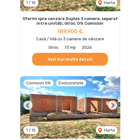
1
/
15
Harta
Oferim spre vanzare Duplex 3 camere, separat
între unități, Giroc, 0% Comision
189,900 €
Casă / Vilă cu 3 camere de vânzare
Giroc
73 mp
2026
Vezi mai multe detalii
Comision 0%
Exclusivitate
Previous
Next
1
/
15
Harta