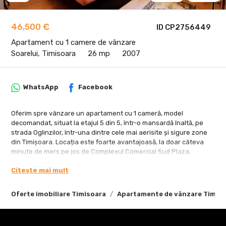
46,500 €
ID CP2756449
Apartament cu 1 camere de vânzare
Soarelui, Timisoara
26 mp
2007
WhatsApp
Facebook
Oferim spre vânzare un apartament cu 1 cameră, model
decomandat, situat la etajul 5 din 5, într-o mansardă înaltă, pe
strada Oglinzilor, într-una dintre cele mai aerisite și sigure zone
din Timișoara. Locația este foarte avantajoasă, la doar câteva
minute de mers pe jos de Complexul Comercial Sud Plaza,
magazine precum Profi și Lidl, Școala Gimnazială nr. 30 și
Citește mai mult
mijloacele de transport în comun. În apropiere se află și Spitalul
Județean, precum și Continental Automotive.
Oferte imobiliare Timisoara
Apartamente de vânzare Timis
Apartamentul are suprafata utila de 26 mp si o compartimentare
practică, fiind alcătuit din hol de intrare, cameră spațioasă cu
geamuri mari, bucătărie separată și baie cu cabină de duș.