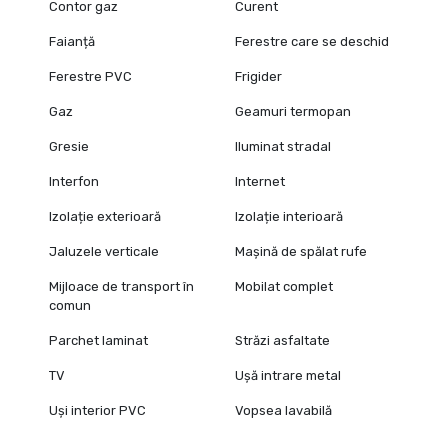
Contor gaz
Curent
Faianță
Ferestre care se deschid
Ferestre PVC
Frigider
Gaz
Geamuri termopan
Gresie
Iluminat stradal
Interfon
Internet
Izolație exterioară
Izolație interioară
Jaluzele verticale
Mașină de spălat rufe
Mijloace de transport în
Mobilat complet
comun
Parchet laminat
Străzi asfaltate
TV
Ușă intrare metal
Uși interior PVC
Vopsea lavabilă