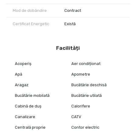
Mod de dobândire
Contract
Certificat Energetic
Există
Facilități
Acoperiș
Aer condiționat
Apă
Apometre
Aragaz
Bucătărie deschisă
Bucătărie mobilată
Bucătărie utilată
Cabină de duș
Calorifere
Canalizare
CATV
Centrală proprie
Contor electric