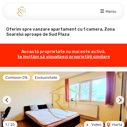
Meniu
Oferim spre vanzare apartament cu 1 camera, Zona
Soarelui aproape de Sud Plaza
Această proprietate nu mai este activă,
te invităm să vizualizezi proprietăți similare
Comision 0%
Exclusivitate
Previous
Nex
1
/
20
Video
Harta