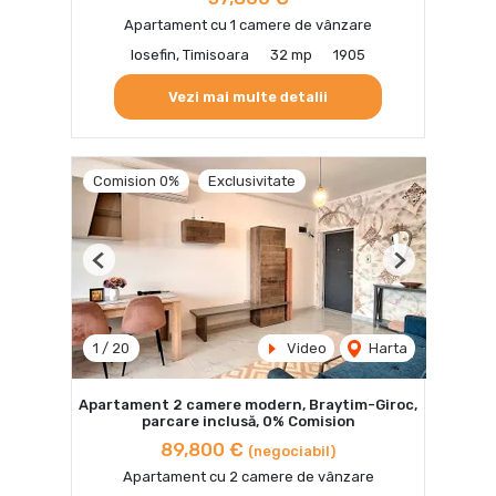
Apartament cu 1 camere de vânzare
Iosefin, Timisoara
32 mp
1905
Vezi mai multe detalii
Comision 0%
Exclusivitate
Previous
Next
1
/
20
Video
Harta
Apartament 2 camere modern, Braytim-Giroc,
parcare inclusă, 0% Comision
89,800 €
(negociabil)
Apartament cu 2 camere de vânzare