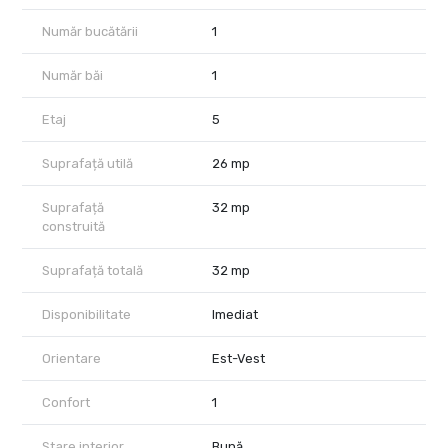
Număr bucătării
1
Număr băi
1
Etaj
5
Suprafață utilă
26 mp
Suprafață
32 mp
construită
Suprafață totală
32 mp
Disponibilitate
Imediat
Orientare
Est-Vest
Confort
1
Stare interior
Bună