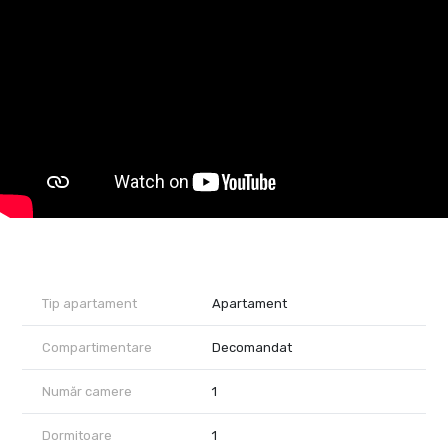
Construcția este solidă, cu structură de rezistență din beton,
pereți din cărămidă Porotherm izolați la exterior și placați cu
rigips la interior. Acoperișul este din țiglă, iar confortul termic este
asigurat de centrala proprie pe gaz și calorifere. Baia nu are
geam, dar dispune de sistem de ventilație acționat de la
întrerupătorul corpurilor de iluminat. Apartamentul nu are balcon.
Se vinde complet mobilat și utilat, exact ca în imagini, fiind dotat
cu mobilier, mașină de spălat, frigider, aragaz, cuptor cu
microunde, televizor și aparat de aer condiționat. Apartamentul
este ideal pentru tineri aflați la început de drum sau ca investiție,
având un potențial de închiriere de minimum 250 euro pe lună.
Vizionare online : https://youtu.be/YpxD_E1DABs?
feature=shared
Prețul de vânzare este de 46500 euro, ușor negociabil.
Proprietatea este reprezentată în exclusivitate de
RealTimHouse.ro – Un pas spre un loc doar al tău. Nu se percepe
Tip apartament
Apartament
comision de agenție.
Compartimentare
Decomandat
Număr camere
1
Dormitoare
1