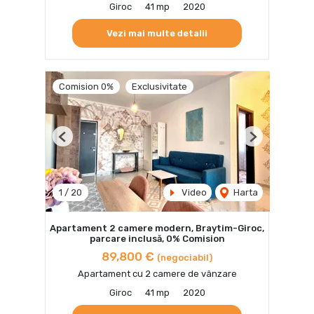
Giroc
41 mp
2020
Vezi mai multe detalii
Comision 0%
Exclusivitate
Previous
Next
1
/
20
Video
Harta
Apartament 2 camere modern, Braytim-Giroc,
parcare inclusă, 0% Comision
89,800 €
(negociabil)
Apartament cu 2 camere de vânzare
Giroc
41 mp
2020