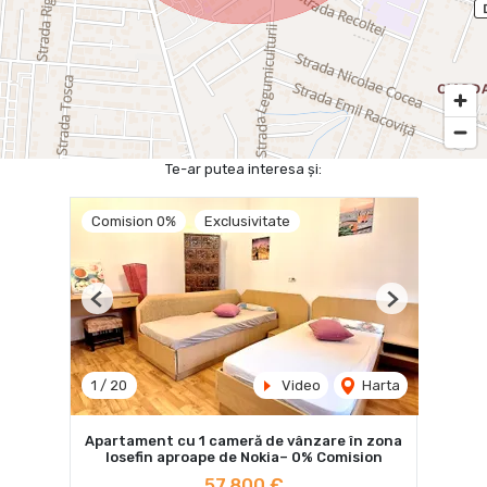
Te-ar putea interesa și:
Comision 0%
Exclusivitate
Previous
Next
1
/
20
Video
Harta
Apartament cu 1 cameră de vânzare în zona
Iosefin aproape de Nokia– 0% Comision
57,800 €