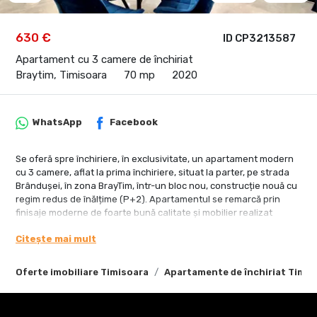
630 €
ID CP3213587
Apartament cu 3 camere de închiriat
Braytim, Timisoara
70 mp
2020
WhatsApp
Facebook
Se oferă spre închiriere, în exclusivitate, un apartament modern
cu 3 camere, aflat la prima închiriere, situat la parter, pe strada
Brândușei, în zona BrayTim, într-un bloc nou, construcție nouă cu
regim redus de înălțime (P+2). Apartamentul se remarcă prin
finisaje moderne de foarte bună calitate și mobilier realizat
integral pe comandă. Cu o suprafață utilă de 70 mp, locuința este
Citește mai mult
compartimentată în două dormitoare, living open-space cu
bucătărie, dressing și baie spațioasă cu cadă și geam. Unul dintre
principalele avantaje ale proprietății este curtea privată cu
Oferte imobiliare Timisoara
Apartamente de închiriat Timis
terasă de 40 mp, cu acces atât din living, cât și din unul dintre
dormitoare, oferind un spațiu generos pentru relaxare.
Apartamentul se închiriază complet mobilat și utilat, fiind dotat cu