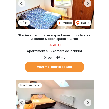
Previous
Next
1
/
19
Video
Harta
Oferim spre inchirere apartament modern cu
2 camere, open space – Giroc
350 €
Apartament cu 2 camere de închiriat
Giroc
49 mp
Vezi mai multe detalii
Exclusivitate
Previous
Next