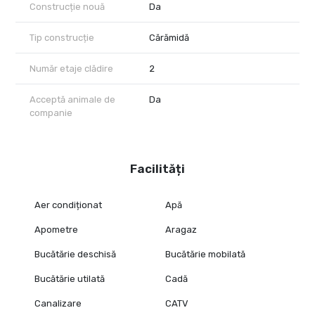
Construcție nouă
Da
Tip construcție
Cărămidă
Număr etaje clădire
2
Acceptă animale de
Da
companie
Facilități
Aer condiționat
Apă
Apometre
Aragaz
Bucătărie deschisă
Bucătărie mobilată
Bucătărie utilată
Cadă
Canalizare
CATV