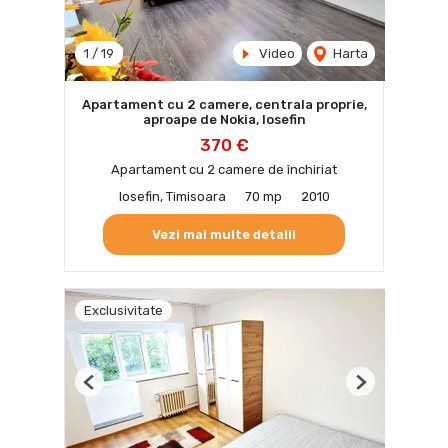
1
/
19
Video
Harta
Apartament cu 2 camere, centrala proprie,
aproape de Nokia, Iosefin
370 €
Apartament cu 2 camere de închiriat
Iosefin, Timisoara
70 mp
2010
Vezi mai multe detalii
Exclusivitate
Previous
Next