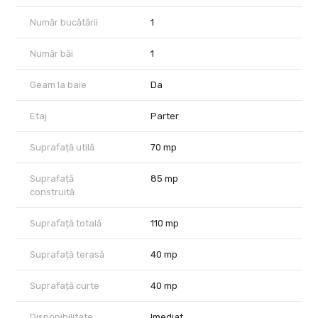
Număr bucătării
1
Număr băi
1
Geam la baie
Da
Etaj
Parter
Suprafață utilă
70 mp
Suprafață
85 mp
construită
Suprafață totală
110 mp
Suprafață terasă
40 mp
Suprafață curte
40 mp
Disponibilitate
Imediat