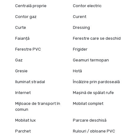
Centrală proprie
Contor electric
Contor gaz
Curent
Curte
Dressing
Faianță
Ferestre care se deschid
Ferestre PVC
Frigider
Gaz
Geamuri termopan
Gresie
Hotă
Iluminat stradal
Încălzire prin pardoseală
Internet
Mașină de spălat rufe
Mijloace de transport în
Mobilat complet
comun
Mobilat lux
Parcare deschisă
Parchet
Rulouri / obloane PVC