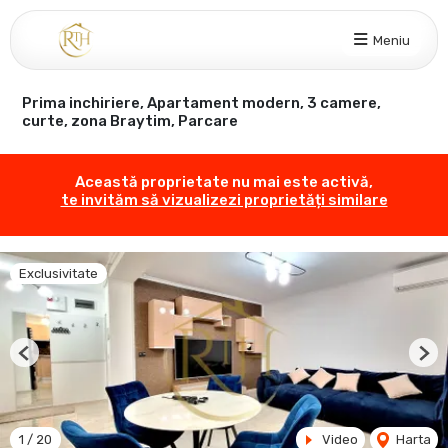
Meniu
Prima inchiriere, Apartament modern, 3 camere,
curte, zona Braytim, Parcare
Această proprietate nu mai este activă,
te invităm să vizualizezi proprietăți similare
Exclusivitate
Previous
Nex
1
/
20
Video
Harta