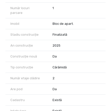
Număr locuri
1
parcare
Imobil
Bloc de apart.
Stadiu construcție
Finalizată
An construcție
2025
Construcție nouă
Da
Tip construcție
Cărămidă
Număr etaje clădire
2
Are pod
Da
Cadastru
Există
Intabulare
Există