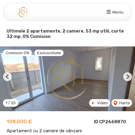
Meniu
Ultimele 2 apartamente, 2 camere, 53 mp utili, curte
32 mp, 0% Comision
Comision 0%
Exclusivitate
Previous
Nex
1
/
20
Video
Harta
108,000 €
ID CP2668870
Apartament cu 2 camere de vânzare