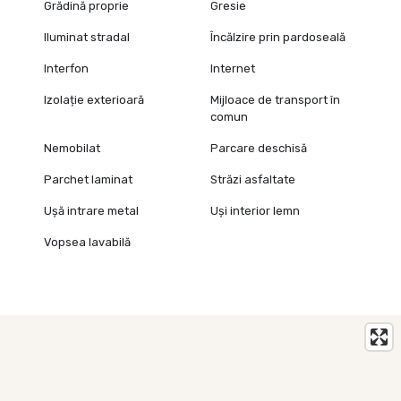
Grădină proprie
Gresie
Iluminat stradal
Încălzire prin pardoseală
Interfon
Internet
Izolație exterioară
Mijloace de transport în
comun
Nemobilat
Parcare deschisă
Parchet laminat
Străzi asfaltate
Ușă intrare metal
Uși interior lemn
Vopsea lavabilă