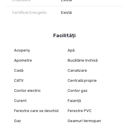
Certificat Energetic
Există
Facilități
Acoperiș
Apă
Apometre
Bucătărie închisă
Cadă
Canalizare
CATV
Centrală proprie
Contor electric
Contor gaz
Curent
Faianță
Ferestre care se deschid
Ferestre PVC
Gaz
Geamuri termopan