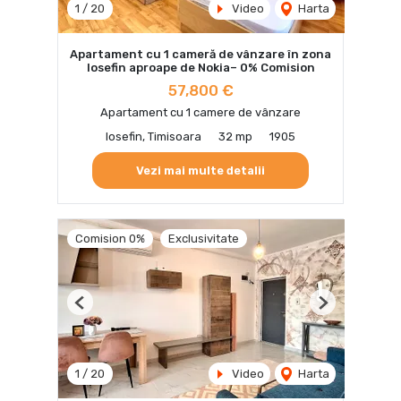
1
/
20
Video
Harta
Apartament cu 1 cameră de vânzare în zona
Iosefin aproape de Nokia– 0% Comision
57,800 €
Apartament cu 1 camere de vânzare
Iosefin, Timisoara
32 mp
1905
Vezi mai multe detalii
Comision 0%
Exclusivitate
Previous
Next
1
/
20
Video
Harta