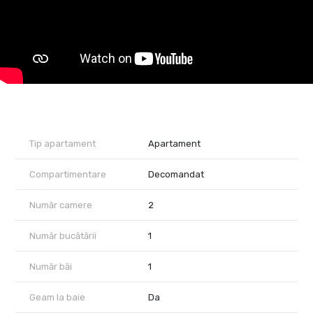
iluminat stradal, ideală pentru familii sau pentru cei care își
doresc confort și serenitate.
Prețul pentru apartamentul cu curte inclusă este de 108.000 €.
Se acceptă orice tip de credit bancar, iar pentru un proces cât
mai simplu, oferim consultanță gratuită pentru obținerea
finanțării. Apartamentele se predau la cheie și sunt disponibile
pentru mutare imediată.
Proprietatea este reprezentată de RealTimHouse.ro – Un pas
spre un loc doar al tău!
Te așteptăm cu drag la o vizionare!
Tip apartament
Apartament
Compartimentare
Decomandat
Număr camere
2
Număr bucătării
1
Număr băi
1
Geam la baie
Da