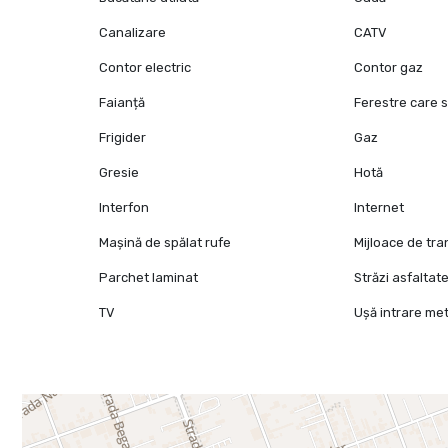
Canalizare
CATV
Contor electric
Contor gaz
Faianță
Ferestre care 
Frigider
Gaz
Gresie
Hotă
Interfon
Internet
Mașină de spălat rufe
Mijloace de tr
Parchet laminat
Străzi asfaltat
TV
Ușă intrare met