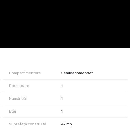
Compartimentare
Semidecomandat
Dormitoare
1
Număr băi
1
Etaj
1
Suprafață construită
47 mp