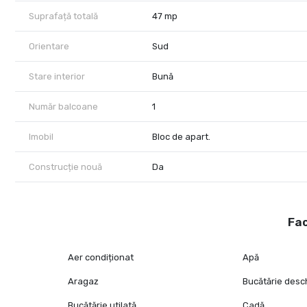
Suprafață totală
47 mp
Orientare
Sud
Stare interior
Bună
Număr balcoane
1
Imobil
Bloc de apart.
Construcție nouă
Da
Fac
Aer condiționat
Apă
Aragaz
Bucătărie desc
Bucătărie utilată
Cadă