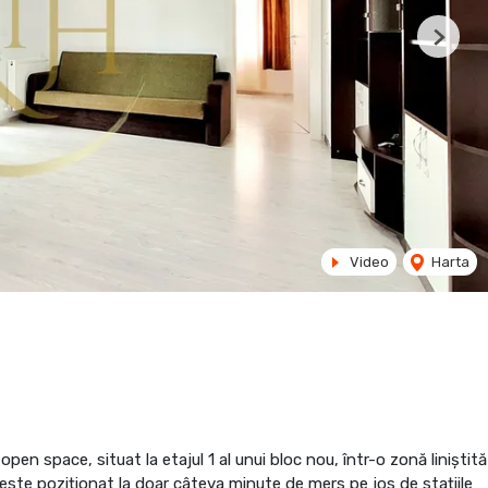
Next
Video
Harta
en space, situat la etajul 1 al unui bloc nou, într-o zonă liniștită
este poziționat la doar câteva minute de mers pe jos de stațiile