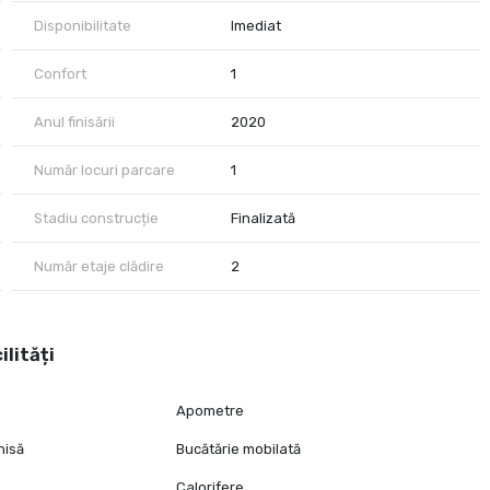
Disponibilitate
Imediat
Confort
1
Anul finisării
2020
Număr locuri parcare
1
Stadiu construcție
Finalizată
Număr etaje clădire
2
ilități
Apometre
hisă
Bucătărie mobilată
Calorifere