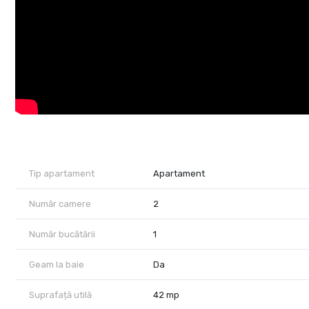
Tip apartament
Apartament
Număr camere
2
Număr bucătării
1
Geam la baie
Da
Suprafață utilă
42 mp