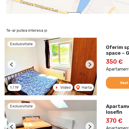
Te-ar putea interesa și:
Exclusivitate
Oferim s
space – G
350 €
Previous
Next
Apartament 
Vezi
1
/
19
Video
Harta
Apartamen
Exclusivitate
Iosefin
370 €
Apartament 
Previous
Next