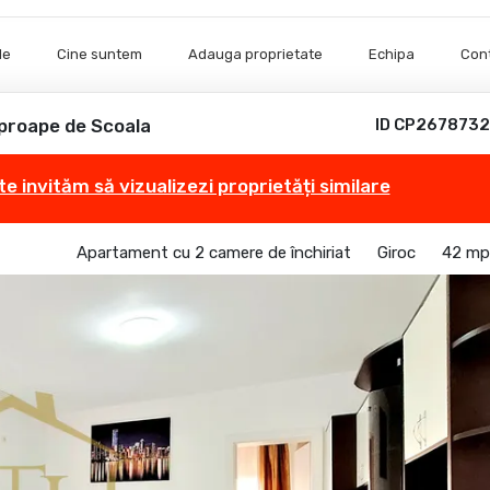
le
Cine suntem
Adauga proprietate
Echipa
Con
aproape de Scoala
ID CP2678732
te invităm să vizualizezi proprietăți similare
Apartament cu 2 camere de închiriat
Giroc
42 mp