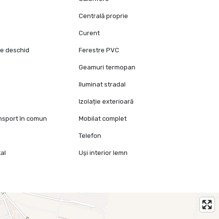
Centrală proprie
Curent
se deschid
Ferestre PVC
Geamuri termopan
Iluminat stradal
Izolație exterioară
ansport în comun
Mobilat complet
e
Telefon
al
Uși interior lemn