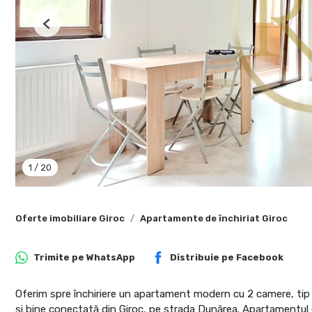
Previous
1
/
20
Oferte imobiliare Giroc
Apartamente de închiriat Giroc
Trimite pe
WhatsApp
Distribuie pe
Facebook
Oferim spre închiriere un apartament modern cu 2 camere, tip op
și bine conectată din Giroc, pe strada Dunărea. Apartamentul 