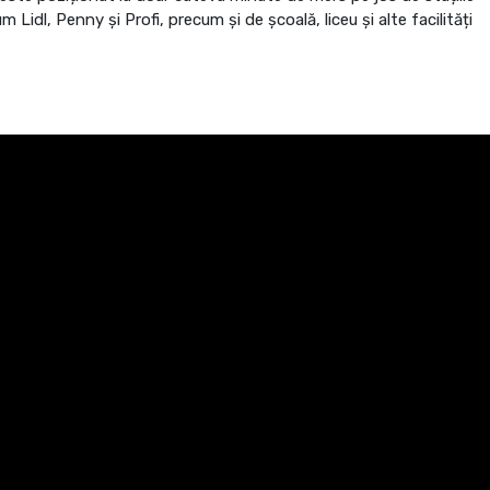
idl, Penny și Profi, precum și de școală, liceu și alte facilități
 ambient plăcut și funcțional. Compartimentarea este practică și
pen space cu bucătărie complet echipată, dormitor matrimonial
oate fi utilizat atât ca spațiu de relaxare, cât și ca birou sau zonă
 frigider, aragaz, hotă, televizor și aer condiționat. Încălzirea
zarea este individuală, ceea ce permite un control eficient al
t, inclus în prețul chiriei.
u unei familii care își dorește un apartament curat, bine
loc doar al tău.
red
genție.